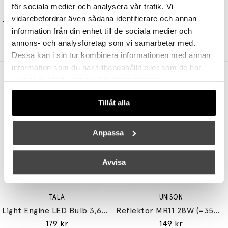
för sociala medier och analysera vår trafik. Vi
&TRADITION
&TRADITION
vidarebefordrar även sådana identifierare och annan
Tabata Vägglampa LN10 Deep Blue & Ivory
Utzon Pendel JU1 Ø22cm Grey Beige
information från din enhet till de sociala medier och
4470 kr
3129 kr
3275 kr
2456 kr
annons- och analysföretag som vi samarbetar med.
Dessa kan i sin tur kombinera informationen med annan
information som du har tillhandahållit eller som de har
Andra köpte även
samlat in när du har använt deras tjänster.
Tillåt alla
Anpassa
Avvisa
TALA
UNISON
Light Engine LED Bulb 3,6W (=33W) 2700K G9 Lightly Frosted
Reflektor MR11 28W (=35W) GU10
179 kr
149 kr