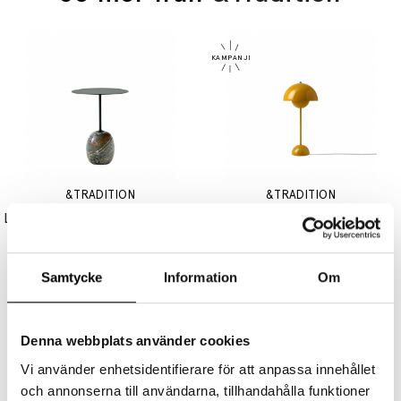
&TRADITION
&TRADITION
Lato Sidobord LN8 Round Ø40cm Deep Green & Verde Alpi Marble
Flowerpot Bordslampa VP3 Mustard
5665 kr
3425 kr
2740 kr
Samtycke
Information
Om
Denna webbplats använder cookies
Vi använder enhetsidentifierare för att anpassa innehållet
och annonserna till användarna, tillhandahålla funktioner