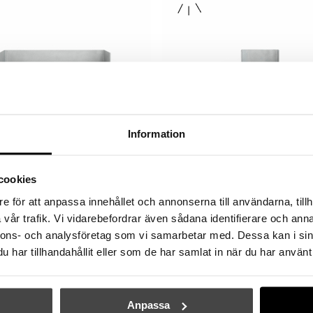
Information
NORMANN COPENHAGEN
NORMANN COPENHAGE
cookies
u Shelf 60cm Aluminum
Alu Shelf 25cm Alumi
e för att anpassa innehållet och annonserna till användarna, tillh
3570 kr
2856 kr
1425 kr
1140 kr
vår trafik. Vi vidarebefordrar även sådana identifierare och anna
nnons- och analysföretag som vi samarbetar med. Dessa kan i sin
har tillhandahållit eller som de har samlat in när du har använt 
JÄNST
VÄXJÖ ELEKTRISKA
Anpassa