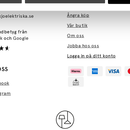
470-76 46 00
Kundservice
–Fre: 10-16
Ångra köp
joelektriska.se
Vår butik
ndbetyg från
Om oss
ok
och
Google
Jobba hos oss
Logga in på ditt konto
OSS
book
agram