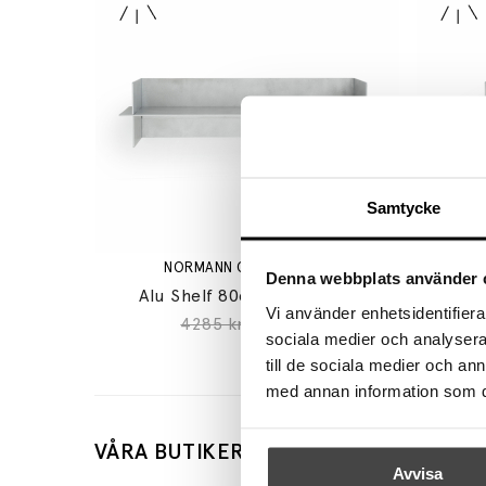
Samtycke
NORMANN COPENHAGEN
Denna webbplats använder 
Alu Shelf 80cm Aluminum
Al
Vi använder enhetsidentifierar
4285 kr
3428 kr
sociala medier och analysera 
till de sociala medier och a
med annan information som du 
VÅRA BUTIKER
KUNDT
Avvisa