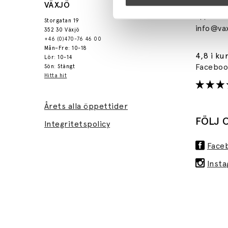
VÄXJÖ
+46 (0)
Öppet: Mån
Storgatan 19
info@vax
352 30 Växjö
+46 (0)470-76 46 00
Mån–Fre: 10-18
4,8 i ku
Lör: 10-14
Facebo
Sön: Stängt
Hitta hit
Årets alla öppettider
FÖLJ 
Integritetspolicy
Face
Inst