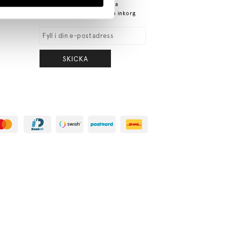
Spännande nyheter och fina
erbjudanden direkt till din inkorg
SKICKA