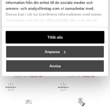
IFÖ ELECTRIC
IFÖ ELECTRIC
information från din enhet till de sociala medier och
Cool Downlight Hög Grå IP44
Cool Downlight Hög Vit IP44
annons- och analysföretag som vi samarbetar med.
1319 kr
1121 kr
1169 kr
994 kr
Dessa kan i sin tur kombinera informationen med annan
information som du har tillhandahållit eller som de har
samlat in när du har använt deras tjänster.
Tillåt alla
Anpassa
IFÖ ELECTRIC
IFÖ ELECTRIC
Avvisa
Cool Downlight Låg Svart IP23
Cool Downlight Låg Grå IP23
1239 kr
1053 kr
1239 kr
1053 kr