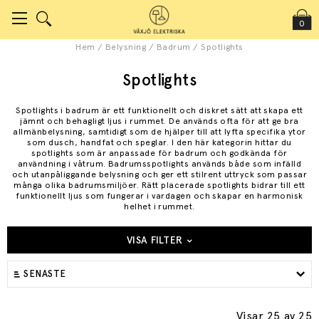
0
Hem
/
Belysning
/
Badrum
/
Spotlights
Spotlights
Spotlights i badrum är ett funktionellt och diskret sätt att skapa ett
jämnt och behagligt ljus i rummet. De används ofta för att ge bra
allmänbelysning, samtidigt som de hjälper till att lyfta specifika ytor
som dusch, handfat och speglar. I den här kategorin hittar du
spotlights som är anpassade för badrum och godkända för
användning i våtrum. Badrumsspotlights används både som infälld
och utanpåliggande belysning och ger ett stilrent uttryck som passar
många olika badrumsmiljöer. Rätt placerade spotlights bidrar till ett
funktionellt ljus som fungerar i vardagen och skapar en harmonisk
helhet i rummet.
VISA FILTER
SENASTE
Visar 25
av 25