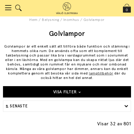
0
Hem
/
Belysning
/
Inomhus
/
Golvlampor
Golvlampor
Golvlampor är ett enkelt sätt att tillföra både funktion och stämning i
hemmets olika rum. De används ofta som ett komplement till
takbelysning och passar lika bra i vardagsrummet som i sovrummet
eller i en läshörna. Med en golvlampa kan du skapa riktat ljus där det
behövs, samtidigt som rummet får en mjukare och mer ombonad
känsla. Många av våra golvlampor har dimmer, annars kan du enkelt
komplettera genom att besöka vår sida med
lamptillbehör
där du
också hittar en hel del annat.
VISA FILTER
SENASTE
Visar 32
av 801