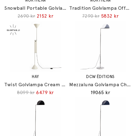
NORTHERN
NORTHERN
Snowball Portable Golvlampa Grey Beige
Tradition Golvlampa Off-White/Grey Beige
2690 kr
2152 kr
7290 kr
5832 kr
HAY
DCW ÉDITIONS
Twist Golvlampa Cream White
Mezzaluna Golvlampa Chrome
8099 kr
6479 kr
19065 kr