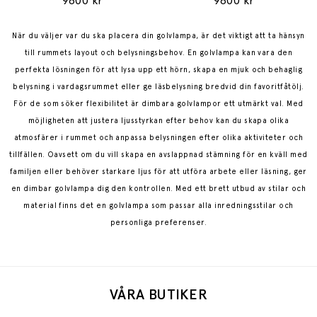
9600 kr
9600 kr
När du väljer var du ska placera din golvlampa, är det viktigt att ta hänsyn
till rummets layout och belysningsbehov. En golvlampa kan vara den
perfekta lösningen för att lysa upp ett hörn, skapa en mjuk och behaglig
belysning i vardagsrummet eller ge läsbelysning bredvid din favoritfåtölj.
För de som söker flexibilitet är dimbara golvlampor ett utmärkt val. Med
möjligheten att justera ljusstyrkan efter behov kan du skapa olika
atmosfärer i rummet och anpassa belysningen efter olika aktiviteter och
tillfällen. Oavsett om du vill skapa en avslappnad stämning för en kväll med
familjen eller behöver starkare ljus för att utföra arbete eller läsning, ger
en dimbar golvlampa dig den kontrollen. Med ett brett utbud av stilar och
material finns det en golvlampa som passar alla inredningsstilar och
personliga preferenser.
VÅRA BUTIKER