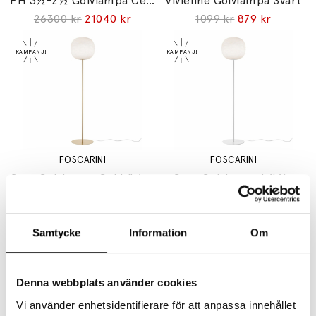
PH 3½-2½ Golvlampa Centenary Edition Amber/Opal White
Vivienne Golvlampa Svart
26300 kr
21040 kr
1099 kr
879 kr
FOSCARINI
FOSCARINI
Gem Golvlampa Gold/White
Gem Golvlampa White
15715 kr
12572 kr
13105 kr
10484 kr
Samtycke
Information
Om
Denna webbplats använder cookies
Vi använder enhetsidentifierare för att anpassa innehållet