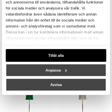
och annonserna till användarna, tillhandahålla funktioner
FOSCARINI
FOSCARINI
för sociala medier och analysera vår trafik. Vi
Tobia Golvlampa LED Black
Tobia Golvlampa LED White
vidarebefordrar även sådana identifierare och annan
information från din enhet till de sociala medier och
11605 kr
9284 kr
11605 kr
9284 kr
annons- och analysföretag som vi samarbetar med.
Dessa kan i sin tur kombinera informationen med annan
information som du har tillhandahållit eller som de har
samlat in när du har använt deras tjänster.
Tillåt alla
Anpassa
ÖRSJÖ
ÖRSJÖ
Bow Golvlampa Stor Rå Mässing/Midnight Blue
Bow Golvlampa Stor Rå Mässing/Yellow Ochre
11375 kr
11375 kr
Avvisa