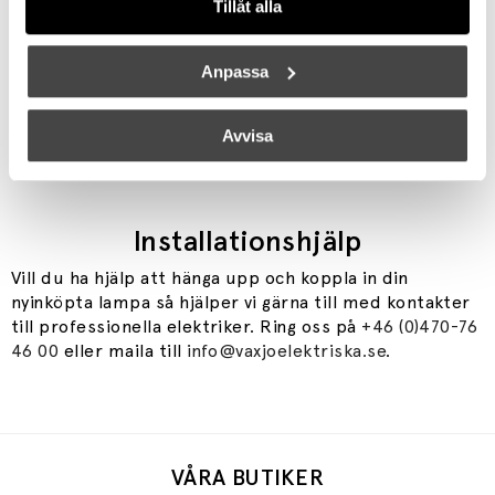
Vi lagar, putsar och förnyar din gamla kristallkrona,
Tillåt alla
ditt loppisfynd eller den där favoritlampan som inte
fungerar. Vi kan också förändra utseendet på din
Anpassa
lampa genom att exempelvis byta ut sladden till en
helt ny färg.
Avvisa
Maila oss på
info@vaxjoelektriska.se
eller kom förbi
butiken på Storgatan 19 i Växjö så hjälper vi dig.
Installationshjälp
Vill du ha hjälp att hänga upp och koppla in din
nyinköpta lampa så hjälper vi gärna till med kontakter
till professionella elektriker. Ring oss på
+46 (0)470-76
46 00
eller maila till
info@vaxjoelektriska.se
.
VÅRA BUTIKER