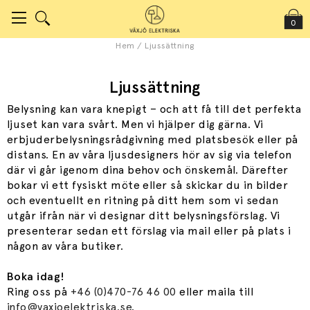
0
Hem
/
Ljussättning
Ljussättning
Belysning kan vara knepigt – och att få till det perfekta
ljuset kan vara svårt. Men vi hjälper dig gärna. Vi
erbjuderbelysningsrådgivning med platsbesök eller på
distans. En av våra ljusdesigners hör av sig via telefon
där vi går igenom dina behov och önskemål. Därefter
bokar vi ett fysiskt möte eller så skickar du in bilder
och eventuellt en ritning på ditt hem som vi sedan
utgår ifrån när vi designar ditt belysningsförslag. Vi
presenterar sedan ett förslag via mail eller på plats i
någon av våra butiker.
Boka idag!
Ring oss på
+46 (0)470-76 46 00
eller maila till
info@vaxjoelektriska.se
.