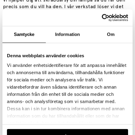
precis som du vill ha den. I vår verkstad löser vi det
mesta inom belysning:
– Kort eller lång sladd?
– Jordad eller ojordad?
Samtycke
Information
Om
– Textilsladd med färg?
– Strömbrytare eller dimmer?
– Takstickpropp eller väggkontakt?
Denna webbplats använder cookies
– Eller något annat spännande?
Vi använder enhetsidentifierare för att anpassa innehållet
och annonserna till användarna, tillhandahålla funktioner
Maila oss på
info@vaxjoelektriska.se
eller ring oss på
0470-76 46 00 så hjälper vi dig.
för sociala medier och analysera vår trafik. Vi
vidarebefordrar även sådana identifierare och annan
information från din enhet till de sociala medier och
Reparationer
annons- och analysföretag som vi samarbetar med.
Vi vet hur det känns, kärleken man kan ha till en lampa.
Dessa kan i sin tur kombinera informationen med annan
Den kärleken kan vi förlänga. I vår verkstad kan vi fixa
information som du har tillhandahållit eller som de har
det mesta när det gäller belysning.
samlat in när du har använt deras tjänster.