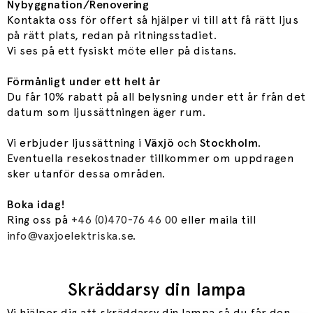
Nybyggnation/Renovering
Kontakta oss för offert så hjälper vi till att få rätt ljus
på rätt plats, redan på ritningsstadiet.
Vi ses på ett fysiskt möte eller på distans.
Förmånligt under ett helt år
Du får 10% rabatt på all belysning under ett år från det
datum som ljussättningen äger rum.
Vi erbjuder ljussättning i
Växjö
och
Stockholm
.
Eventuella resekostnader tillkommer om uppdragen
sker utanför dessa områden.
Boka idag!
Ring oss på
+46 (0)470-76 46 00
eller maila till
info@vaxjoelektriska.se
.
Skräddarsy din lampa
Vi hjälper dig att skräddarsy din lampa så du får den