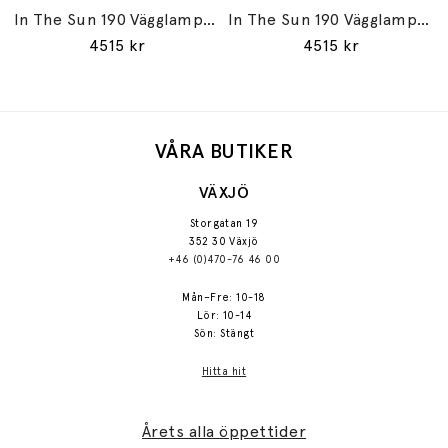
In The Sun 190 Vägglampa Gold/Silver
In The Sun 190 Vägglampa Silver/Gold
4515 kr
4515 kr
VÅRA BUTIKER
VÄXJÖ
Storgatan 19
352 30 Växjö
+46 (0)470-76 46 00
Mån–Fre: 10-18
Lör: 10-14
Sön: Stängt
Hitta hit
Årets alla öppettider