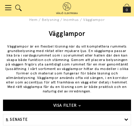
0
Hem
/
Belysning
/
Inomhus
/
Vägglampor
Vägglampor
Vägglampor är en flexibel lösning när du vill komplettera rummets
grundbelysning med riktat eller mjukare ljus. En vägglampa passar
lika bra i vardagsrummet som i sovrummet eller hallen där den kan
skapa både funktion och stämning. Genom att placera belysningen
på väggen frigörs yta samtidigt som rummet får en mer genomtänkt
ljussättning. I vårt sortiment av vägglampor hittar du modeller i olika
former och material som fungerar för både läsning och
allmänbelysning. Vägglampor används ofta vid sängen, i en korridor
eller som accentljus för att framhäva en vägg eller detalj i hemmet.
Med rätt vägglampa får du en lösning som är både praktisk och en
naturlig del av inredningen.
VISA FILTER
SENASTE