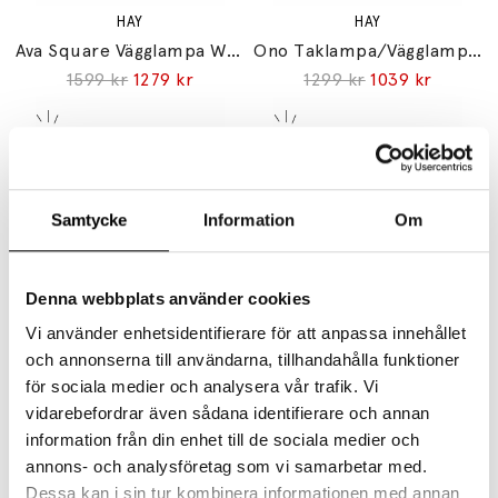
HAY
HAY
Ava Square Vägglampa White
Ono Taklampa/Vägglampa Flush Mount 350 White Opal Acrylic IP44
1599 kr
1279 kr
1299 kr
1039 kr
Samtycke
Information
Om
Denna webbplats använder cookies
HAY
DCW ÉDITIONS
Ono Taklampa/Vägglampa Flush Mount 200 White Opal Acrylic IP44
Biny Bedside Left Vägglampa Black/Black
Vi använder enhetsidentifierare för att anpassa innehållet
809 kr
647 kr
4945 kr
och annonserna till användarna, tillhandahålla funktioner
för sociala medier och analysera vår trafik. Vi
vidarebefordrar även sådana identifierare och annan
information från din enhet till de sociala medier och
annons- och analysföretag som vi samarbetar med.
Dessa kan i sin tur kombinera informationen med annan