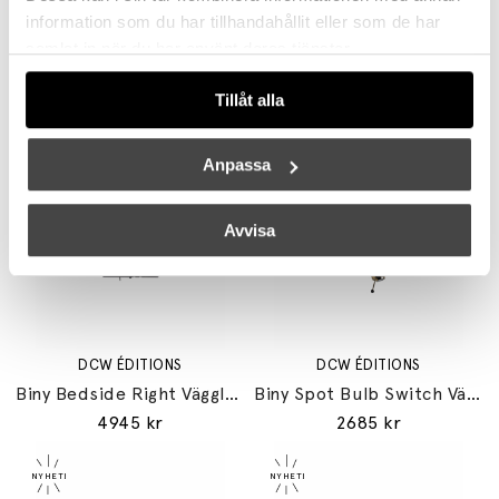
information som du har tillhandahållit eller som de har
samlat in när du har använt deras tjänster.
DCW ÉDITIONS
DCW ÉDITIONS
Tillåt alla
Biny Bedside Left Vägglampa Black/White
Biny Bedside Right Vägglampa Black/Black
4945 kr
4945 kr
Anpassa
Avvisa
DCW ÉDITIONS
DCW ÉDITIONS
Biny Bedside Right Vägglampa Black/White
Biny Spot Bulb Switch Vägglampa Black/Anodized Gold
4945 kr
2685 kr