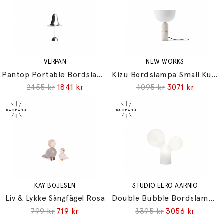
VERPAN
NEW WORKS
Pantop Portable Bordslampa Ø18cm Chrome
Kizu Bordslampa Small Kunis Breccia Marble
2455 kr
1841 kr
4095 kr
3071 kr
KAY BOJESEN
STUDIO EERO AARNIO
Liv & Lykke Sångfågel Rosa
Double Bubble Bordslampa Small
799 kr
719 kr
3395 kr
3056 kr