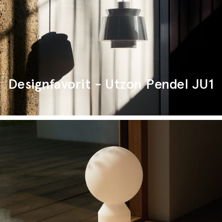
Designfavorit - Utzon Pendel JU1