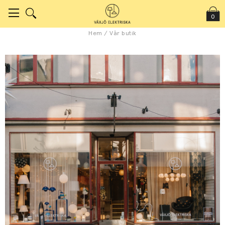
0
Hem
/
Vår butik