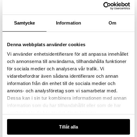
Samtycke
Information
Om
Denna webbplats använder cookies
Vi använder enhetsidentifierare för att anpassa innehållet
och annonserna till användarna, tillhandahålla funktioner
för sociala medier och analysera vår trafik. Vi
Årets alla öppettider
vidarebefordrar även sådana identifierare och annan
Vi har öppet Måndag till Fredag samt Lördagar, men
information från din enhet till de sociala medier och
under året infaller storhelger och andra högtider.
Kolla
annons- och analysföretag som vi samarbetar med.
in
vilka öppettider som gäller hos oss på Växjö
Dessa kan i sin tur kombinera informationen med annan
Elektriska
.
information som du har tillhandahållit eller som de har
samlat in när du har använt deras tjänster.
Tillåt alla