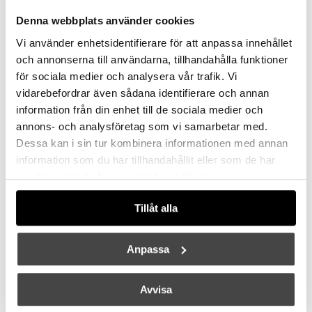
4375 kr
4375 kr
Denna webbplats använder cookies
Vi använder enhetsidentifierare för att anpassa innehållet
och annonserna till användarna, tillhandahålla funktioner
för sociala medier och analysera vår trafik. Vi
vidarebefordrar även sådana identifierare och annan
information från din enhet till de sociala medier och
annons- och analysföretag som vi samarbetar med.
Dessa kan i sin tur kombinera informationen med annan
DCW ÉDITIONS
DCW ÉDITIONS
information som du har tillhandahållit eller som de har
In The Sun 130 Portabel Bordslampa Gold/Silver
In The Sun 130 Portabel Bordslampa Silver/Gold
samlat in när du har använt deras tjänster.
4375 kr
4375 kr
Tillåt alla
Anpassa
Avvisa