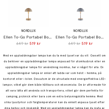
NORDLUX
NORDLUX
Ellen To-Go Portabel Bordslampa Brun
Ellen To-Go Portabel Bordslampa Grå
649 kr
519 kr
649 kr
519 kr
Med en uppladdningsbar lampa kan du ta med ljuset var du vill. Oavsett om
du behöver en uppladdningsbar lampa anpassad för utomhusbruk eller en
uppladdningsbar lampa för användning inomhus, har vi något för alla. En
uppladdningsbar lampa är enkel att ladda var som helst – hemma, på
kontoret eller i bilen. Dessutom är de utrustade med energieffektiva LED-
lampor, vilket gör dem både hållbara och ekonomiska.
De är utformade för
att vara lätta att använda och transportera, vilket gör dem perfekta för
camping, picknick eller bara som en extra belysningskälla hemma. Med
olika ljusstyrkor och färgtemperaturer kan du enkelt anpassa ljuset efter
dina behov och önskemål. Med en uppladdningsbar lampa kan du njuta av