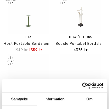
HAY
DCW ÉDITIONS
Host Portable Bordslampa 220 Olive
Boucle Portabel Bordslampa Gold
1949 kr
1559 kr
4375 kr
DCW ÉDITIONS
DCW ÉDITIONS
Samtycke
Information
Om
Frechin A Table Portabel Bordslampa Black/Gold
In The Sun 130 Portabel Bordslampa Gold/Gold