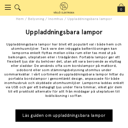
0
Hem
/
Belysning
/
Inomhus
/
Uppladdningsbara lampor
Uppladdningsbara lampor
Uppladdningsbara lampor har blivit ett populärt val i både hem och
utomhusmiljöer. Tack vare den inbyggda batterilösningen kan
lamporna enkelt flyttas mellan olika rum eller tas med ut på
balkongen, uteplatsen eller i trädgården. Portabla lampor ger ett
flexibelt ljus där du behöver det, utan att vara beroende av eluttag
eller sladdar. De används ofta som bordslampor på matbord,
sidobord eller som stämningsbelysning utomhus under
sommarkvällar. I vårt sortiment av uppladdningsbara lampor hittar du
portabla bordslampor i genomtänkt design, anpassade för både
inomhusbruk och skyddade utomhusmiljöer. Lamporna laddas enkelt
via USB och ger ett behagligt ljus under flera timmar, vilket gör dem
till ett praktiskt alternativ för allt från middagar på uteplatsen till
kvällsläsning i soffan.
Läs guiden om uppladdningsbara lampor