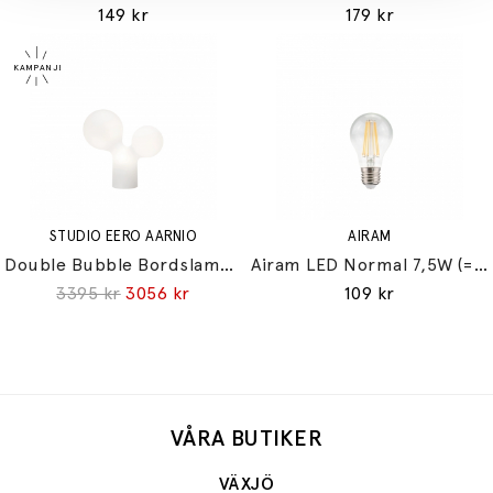
149 kr
179 kr
STUDIO EERO AARNIO
AIRAM
Double Bubble Bordslampa Small
Airam LED Normal 7,5W (=60W) E27
3395 kr
3056 kr
109 kr
VÅRA BUTIKER
VÄXJÖ