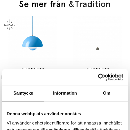
Se mer från
&Tradition
&TRADITION
&TRADITION
Flowerpot Pendel VP7 Ø37cm Swim Blue
Toppskiva & Boll Till Flowerpot Bordslampa VP3
4320 kr
3456 kr
140 kr
Samtycke
Information
Om
Denna webbplats använder cookies
Vi använder enhetsidentifierare för att anpassa innehållet
och annonserna till användarna, tillhandahålla funktioner