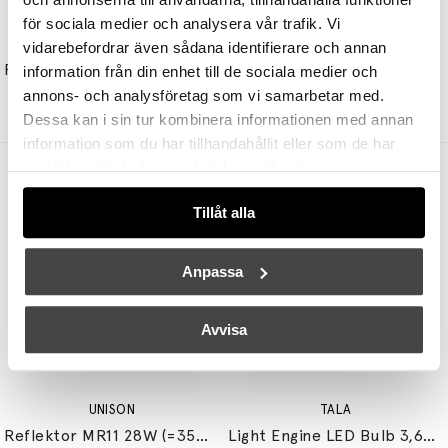
för sociala medier och analysera vår trafik. Vi
&TRADITION
&TRADITION
vidarebefordrar även sådana identifierare och annan
Flowerpot Pendel VP1 Ø23cm Cobalt Blue
Flowerpot Bordslampa VP9 Portable Swim Blue
information från din enhet till de sociala medier och
2680 kr
2144 kr
2080 kr
1664 kr
annons- och analysföretag som vi samarbetar med.
Dessa kan i sin tur kombinera informationen med annan
information som du har tillhandahållit eller som de har
samlat in när du har använt deras tjänster.
Andra köpte även
Tillåt alla
Anpassa
Avvisa
UNISON
TALA
Reflektor MR11 28W (=35W) GU10
Light Engine LED Bulb 3,6W (=33W) 2700K G9 Lightly Frosted