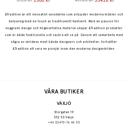
3125 kr
2500 kr
41785 kr
33428 kr
&Tradition är ett innovativt varumärke som erbjuder moderna möbler och
belysning med en touch av traditionellt hantverk. Med en passion för
noggrann design och högkvalitativa material skapar &Tradition produkter
som är både funktionella och vackra att se på. Genom att samarbeta med
några av världens mest kända designers och arkitekter, fortsätter
&Tradition att vara en pionjär inom den moderna designvärlden.
VÅRA BUTIKER
VÄXJÖ
Storgatan 19
352 30 Växjö
+46 (0)470-76 46 00