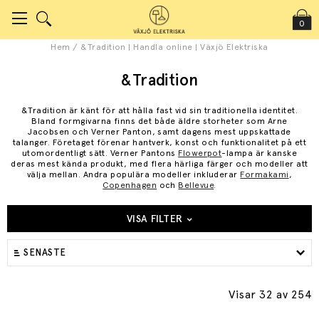
0
Hem
/
&Tradition | Handla online | Växjö Elektriska
&Tradition
&Tradition är känt för att hålla fast vid sin traditionella identitet.
Bland formgivarna finns det både äldre storheter som Arne
Jacobsen och Verner Panton, samt dagens mest uppskattade
talanger. Företaget förenar hantverk, konst och funktionalitet på ett
utomordentligt sätt. Verner Pantons
Flowerpot
-lampa är kanske
deras mest kända produkt, med flera härliga färger och modeller att
välja mellan. Andra populära modeller inkluderar
Formakami
,
Copenhagen
och
Bellevue
.
VISA FILTER
SENASTE
Visar 32
av 254