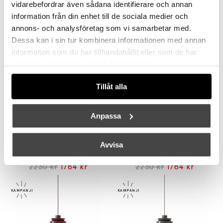
vidarebefordrar även sådana identifierare och annan
&TRADITION
&TRADITION
information från din enhet till de sociala medier och
Flowerpot Vägglampa VP8 Steel Blue
Journey Golvlampa SHY4 Brushed Steel
annons- och analysföretag som vi samarbetar med.
Dessa kan i sin tur kombinera informationen med annan
3725 kr
2980 kr
9695 kr
7756 kr
information som du har tillhandahållit eller som de har
samlat in när du har använt deras tjänster.
Tillåt alla
Anpassa
&TRADITION
&TRADITION
Avvisa
Caret Bordslampa MF1 Portable Forest
Caret Bordslampa MF1 Portable Anthracite
2230 kr
1784 kr
2230 kr
1784 kr