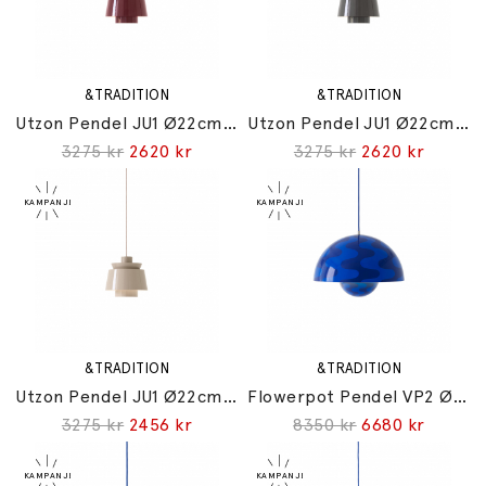
&TRADITION
&TRADITION
Utzon Pendel JU1 Ø22cm Dark Burgundy
Utzon Pendel JU1 Ø22cm Stone Grey
3275 kr
2620 kr
3275 kr
2620 kr
&TRADITION
&TRADITION
Utzon Pendel JU1 Ø22cm Grey Beige
Flowerpot Pendel VP2 Ø50cm Cobalt Blue & Twilight Blue Pattern
3275 kr
2456 kr
8350 kr
6680 kr