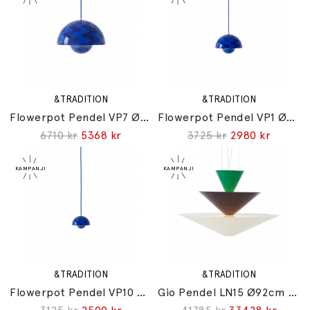
&TRADITION
&TRADITION
Flowerpot Pendel VP7 Ø37cm Cobalt Blue & Twilight Blue Pattern
Flowerpot Pendel VP1 Ø23cm Cobalt Blue & Twilight Blue Pattern
6710 kr
5368 kr
3725 kr
2980 kr
&TRADITION
&TRADITION
Flowerpot Pendel VP10 Ø16cm Cobalt Blue & Twilight Blue Pattern
Gio Pendel LN15 Ø92cm Signal Green & Deep Blue & Ecru White