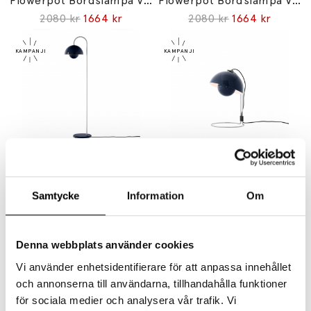
Flowerpot Bordslampa VP9 Portable Steel Blue
Flowerpot Bordslampa VP9 Portable Zesty Orange
2080 kr
1664 kr
2080 kr
1664 kr
&TRADITION
&TRADITION
Flowerpot Golvlampa VP12 Steel Blue
Flowerpot Bordslampa VP4 Steel Blue
7155 kr
5724 kr
3425 kr
2740 kr
Samtycke
Information
Om
Denna webbplats använder cookies
Vi använder enhetsidentifierare för att anpassa innehållet
och annonserna till användarna, tillhandahålla funktioner
för sociala medier och analysera vår trafik. Vi