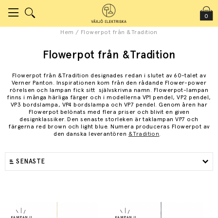
0
Hem
/
Flowerpot från &Tradition
Flowerpot från &Tradition
Flowerpot från &Tradition designades redan i slutet av 60-talet av
Verner Panton. Inspirationen kom från den rådande Flower-power
rörelsen och lampan fick sitt självskrivna namn. Flowerpot-lampan
finns i många härliga färger och i modellerna VP1 pendel, VP2 pendel,
VP3 bordslampa, VP4 bordslampa och VP7 pendel. Genom åren har
Flowerpot belönats med flera priser och blivit en given
designklassiker. Den senaste storleken är taklampan VP7 och
färgerna red brown och light blue. Numera produceras Flowerpot av
den danska leverantören
&Tradition
.
SENASTE