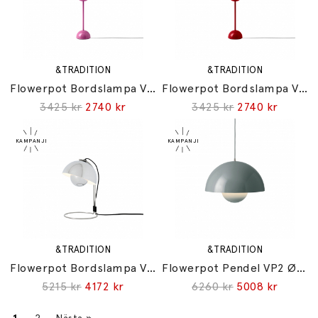
&TRADITION
&TRADITION
Flowerpot Bordslampa VP3 Tangy Pink
Flowerpot Bordslampa VP3 Vermilion Red
3425 kr
2740 kr
3425 kr
2740 kr
&TRADITION
&TRADITION
Flowerpot Bordslampa VP4 Chrome-Plated
Flowerpot Pendel VP2 Ø50cm Stone Blue
5215 kr
4172 kr
6260 kr
5008 kr
1
2
Nästa
»