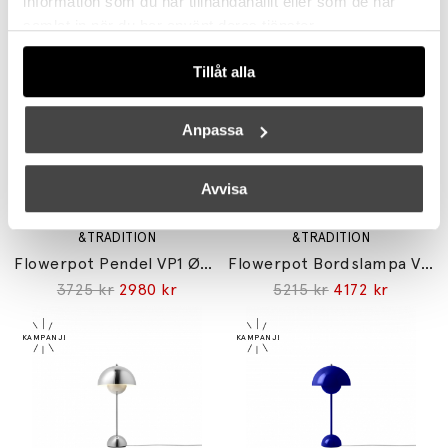
information som du har tillhandahållit eller som de har
Flowerpot Pendel VP1 Ø23cm Black & White Pattern
Flowerpot Pendel VP1 Ø23cm Brass-Plated
samlat in när du har använt deras tjänster.
3725 kr
2980 kr
3725 kr
2980 kr
Tillåt alla
Anpassa
Avvisa
&TRADITION
&TRADITION
Flowerpot Pendel VP1 Ø23cm Chrome-Plated
Flowerpot Bordslampa VP3 Brass-Plated
3725 kr
2980 kr
5215 kr
4172 kr