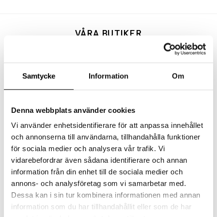
VÅRA BUTIKER
VÄXJÖ
Storgatan 19
Samtycke
Information
Om
352 30 Växjö
+46 (0)470-76 46 00
Mån–Fre: 10-18
Denna webbplats använder cookies
Lör: 10-14
Sön: Stängt
Vi använder enhetsidentifierare för att anpassa innehållet
och annonserna till användarna, tillhandahålla funktioner
Hitta hit
för sociala medier och analysera vår trafik. Vi
vidarebefordrar även sådana identifierare och annan
Årets alla öppettider
information från din enhet till de sociala medier och
annons- och analysföretag som vi samarbetar med.
Integritetspolicy
Dessa kan i sin tur kombinera informationen med annan
information som du har tillhandahållit eller som de har