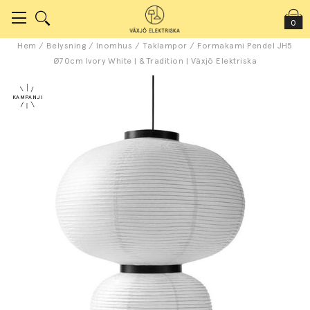
0
Hem
/
Belysning
/
Inomhus
/
Taklampor
/
Formakami Pendel JH5
Ø70cm Ivory White | &Tradition | Växjö Elektriska