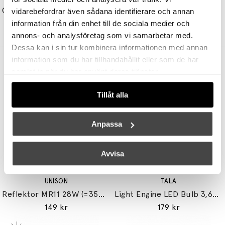
Collect Ljushållare SC58 Medium Brushed Brass
Amore Spegel SC49 Ø115cm Bronzed Brass
vidarebefordrar även sådana identifierare och annan
515 kr
412 kr
15665 kr
12532 kr
information från din enhet till de sociala medier och
annons- och analysföretag som vi samarbetar med.
Dessa kan i sin tur kombinera informationen med annan
information som du har tillhandahållit eller som de har
Andra köpte även
samlat in när du har använt deras tjänster.
Tillåt alla
Anpassa
Avvisa
UNISON
TALA
Reflektor MR11 28W (=35W) GU10
Light Engine LED Bulb 3,6W (=33W) 2700K G9 Lightly Frosted
149 kr
179 kr