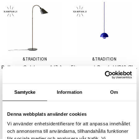
&TRADITION
&TRADITION
Bellevue Golvlampa AJ7 Anniversary Edition Stone Grey & Bronzed Brass
Flowerpot Pendel VP10 Ø16cm Cobalt Blue
7755 kr
6204 kr
2230 kr
1784 kr
Samtycke
Information
Om
Denna webbplats använder cookies
Vi använder enhetsidentifierare för att anpassa innehållet
och annonserna till användarna, tillhandahålla funktioner
&TRADITION
&TRADITION
för sociala medier och analysera vår trafik. Vi