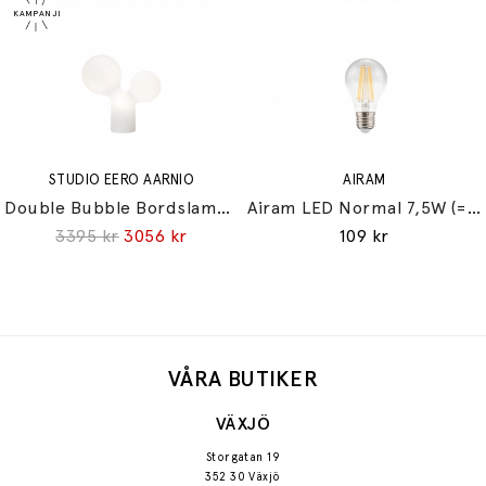
STUDIO EERO AARNIO
AIRAM
Double Bubble Bordslampa Small
Airam LED Normal 7,5W (=60W) E27
3395 kr
3056 kr
109 kr
VÅRA BUTIKER
VÄXJÖ
Storgatan 19
352 30 Växjö