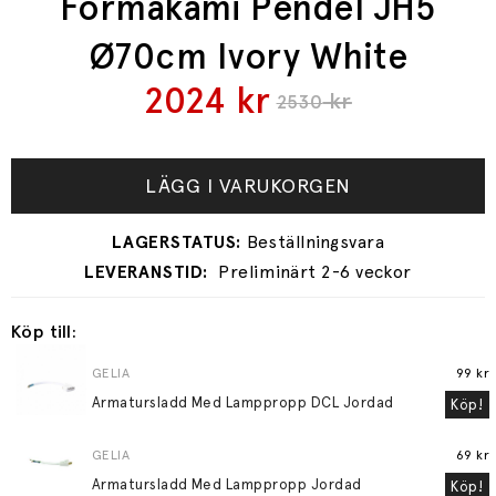
Formakami Pendel JH5
Ø70cm Ivory White
2024
kr
kr
2530
LÄGG I VARUKORGEN
Preliminärt 2-6 veckor
Köp till:
GELIA
99 kr
Armatursladd Med Lamppropp DCL Jordad
Köp!
GELIA
69 kr
Armatursladd Med Lamppropp Jordad
Köp!