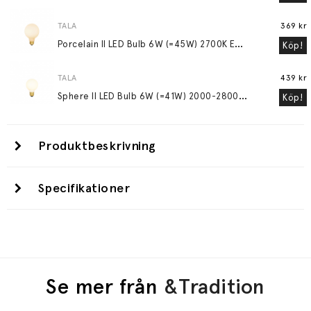
TALA
369 kr
P
orcelain II LED Bulb 6W (=45W) 2700K E27 Matte Porcelain
Köp!
TALA
439 kr
S
phere II LED Bulb 6W (=41W) 2000-2800K E27 Matte Porcelain
Köp!
Produktbeskrivning
Specifikationer
Se mer från
&Tradition