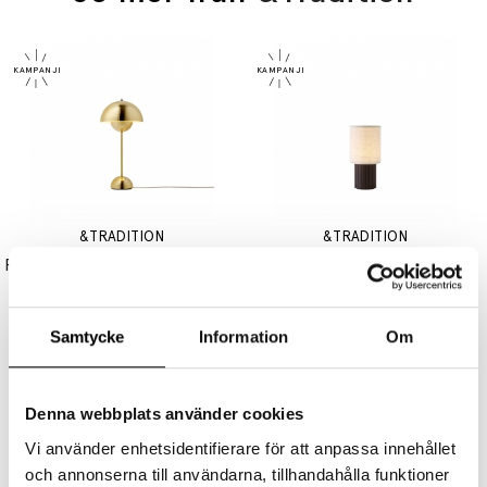
&TRADITION
&TRADITION
Flowerpot Bordslampa VP3 Brass-Plated
Manhattan Bordslampa SC52 Portable Canvas & Bronzed Brass
5215 kr
4172 kr
2230 kr
1784 kr
Samtycke
Information
Om
Denna webbplats använder cookies
Vi använder enhetsidentifierare för att anpassa innehållet
och annonserna till användarna, tillhandahålla funktioner