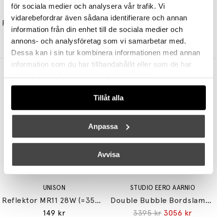
för sociala medier och analysera vår trafik. Vi
&TRADITION
&TRADITION
vidarebefordrar även sådana identifierare och annan
Flowerpot Bordslampa VP3 Matt Black
Tabata Vägglampa LN10 Dark Burgundy & Vermilion Red
information från din enhet till de sociala medier och
3425 kr
2740 kr
4470 kr
3129 kr
annons- och analysföretag som vi samarbetar med.
Dessa kan i sin tur kombinera informationen med annan
information som du har tillhandahållit eller som de har
Andra köpte även
samlat in när du har använt deras tjänster.
Tillåt alla
Anpassa
Avvisa
UNISON
STUDIO EERO AARNIO
Reflektor MR11 28W (=35W) GU10
Double Bubble Bordslampa Small
149 kr
3395 kr
3056 kr