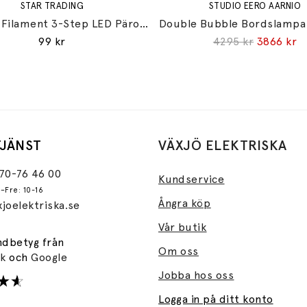
STAR TRADING
STUDIO EERO AARNIO
Opaque Filament 3-Step LED Päron 2W (=16W) E14
99 kr
4295 kr
3866 kr
JÄNST
VÄXJÖ ELEKTRISKA
470-76 46 00
Kundservice
–Fre: 10-16
Ångra köp
joelektriska.se
Vår butik
ndbetyg från
Om oss
ok
och
Google
Jobba hos oss
Logga in på ditt konto