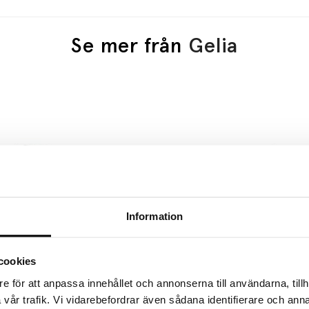
Se mer från
Gelia
Information
cookies
GELIA
GELIA
e för att anpassa innehållet och annonserna till användarna, tillh
ickpropp Svart Jordad
Förgreningsbox Svart J
vår trafik. Vi vidarebefordrar även sådana identifierare och anna