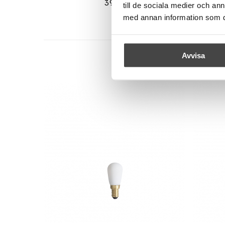
39 kr
till de sociala medier och a
med annan information som du 
Avvisa