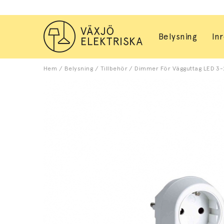
Belysning
In
Hem
/
Belysning
/
Tillbehör
/
Dimmer För Vägguttag LED 3