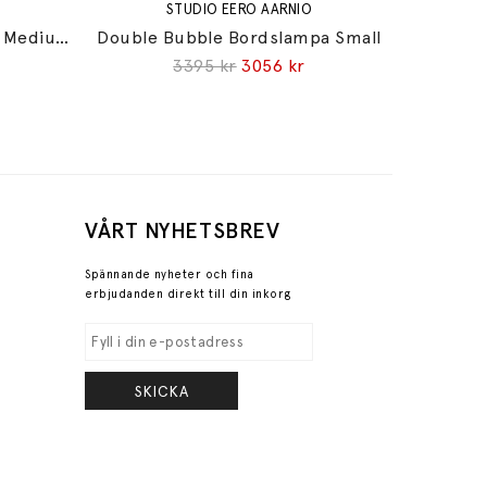
STUDIO EERO AARNIO
Double Bubble Bordslampa Medium
Double Bubble Bordslampa Small
3395 kr
3056 kr
VÅRT NYHETSBREV
Spännande nyheter och fina
erbjudanden direkt till din inkorg
SKICKA