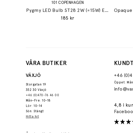
101 COPENHAGEN
Pygmy LED Bulb ST28 2W (=15W) E14 Matte Porcelain
185 kr
VÅRA BUTIKER
KUNDT
VÄXJÖ
+46 (0)
Öppet: Mån
Storgatan 19
info@vax
352 30 Växjö
+46 (0)470-76 46 00
Mån–Fre: 10-18
4,8 i ku
Lör: 10-14
Facebo
Sön: Stängt
Hitta hit