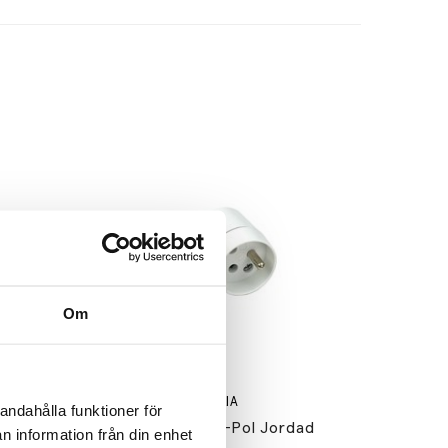
Om
GELIA
andahålla funktioner för
ordad
Lamputtag 2-Pol Jordad
n information från din enhet