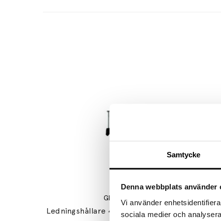
Samtycke
Denna webbplats använder 
GELIA
Vi använder enhetsidentifierar
Ledningshållare 4x5mm Svart 20st
St
sociala medier och analysera 