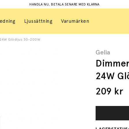
HANDLA NU, BETALA SENARE MED KLARNA
redning
Ljussättning
Varumärken
-24W Glödljus 30-200W
Gelia
Dimmer 
24W Gl
209
kr