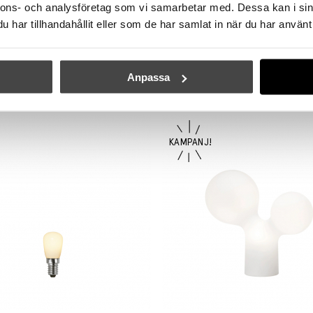
49 kr
69 kr
nnons- och analysföretag som vi samarbetar med. Dessa kan i sin
har tillhandahållit eller som de har samlat in när du har använt 
Anpassa
Andra köpte även