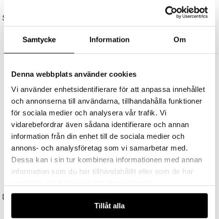
101 COPENHAGEN
101 COPENHAGEN
Stingray Ljuskrona Grande Bronze 5m
Curve Pendel Bronze
22995 kr
17246 kr
3995 kr
2996 kr
Samtycke
Information
Om
Andra köpte även
Denna webbplats använder cookies
Vi använder enhetsidentifierare för att anpassa innehållet
och annonserna till användarna, tillhandahålla funktioner
för sociala medier och analysera vår trafik. Vi
vidarebefordrar även sådana identifierare och annan
information från din enhet till de sociala medier och
annons- och analysföretag som vi samarbetar med.
Dessa kan i sin tur kombinera informationen med annan
information som du har tillhandahållit eller som de har
samlat in när du har använt deras tjänster.
GELIA
STUDIO EERO AARNIO
Dimmer För Vägguttag LED 3-24W Glödljus 30-200W
Double Bubble Bordslampa Small
Tillåt alla
209 kr
3395 kr
3056 kr