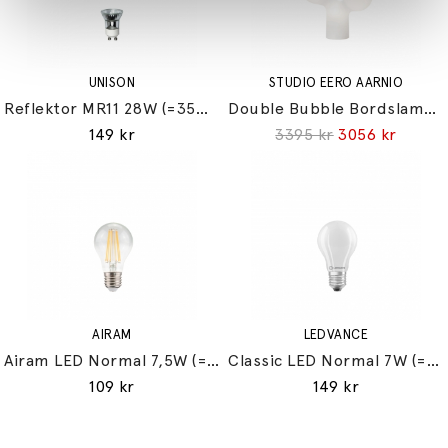
UNISON
STUDIO EERO AARNIO
Reflektor MR11 28W (=35W) GU10
Double Bubble Bordslampa Small
149 kr
3395 kr
3056 kr
AIRAM
LEDVANCE
Airam LED Normal 7,5W (=60W) E27
Classic LED Normal 7W (=60W) E27
109 kr
149 kr