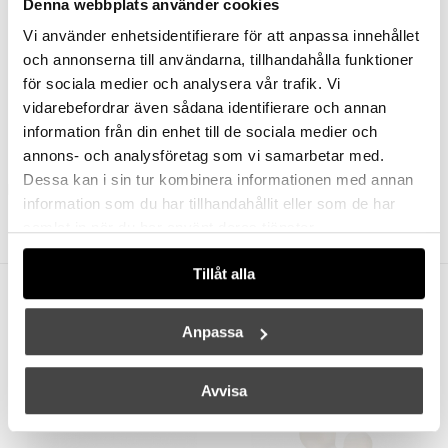
Denna webbplats använder cookies
Vi använder enhetsidentifierare för att anpassa innehållet
och annonserna till användarna, tillhandahålla funktioner
för sociala medier och analysera vår trafik. Vi
vidarebefordrar även sådana identifierare och annan
information från din enhet till de sociala medier och
annons- och analysföretag som vi samarbetar med.
DESIGN FOR THE PEOPLE
DESIGN FOR THE PEOPLE
Dessa kan i sin tur kombinera informationen med annan
Navone 40 Pendel Opalglas
Makoto Vägglampa Satin Krom
information som du har tillhandahållit eller som de har
2999 kr
2399 kr
999 kr
799 kr
samlat in när du har använt deras tjänster.
Tillåt alla
Andra köpte även
Anpassa
Avvisa