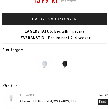
1599
kr
kr
1999
LÄGG I VARUKORGEN
Preliminärt 2-4 veckor
Fler färger:
Köp till:
LEDVANCE
139 kr
Classic LED Normal 4,8W (=40W) E27
Köp!