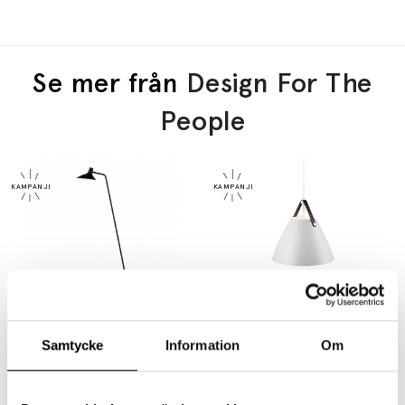
Se mer från
Design For The
People
DESIGN FOR THE PEOPLE
DESIGN FOR THE PEOPLE
Samtycke
Information
Om
Darci Golvlampa Svart
Strap 36 Pendel Vit
2299 kr
1839 kr
2599 kr
2079 kr