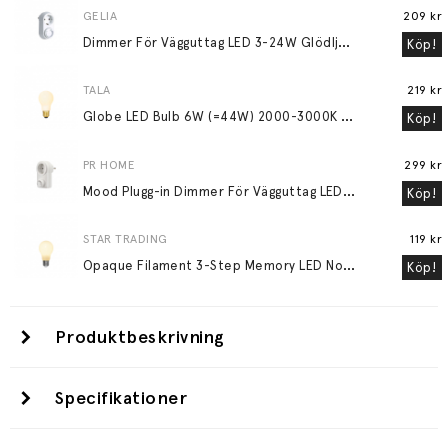
GELIA
209 kr
D
immer För Vägguttag LED 3-24W Glödljus 30-200W
Köp!
TALA
219 kr
G
lobe LED Bulb 6W (=44W) 2000-3000K E27 Matte Porcelain
Köp!
PR HOME
299 kr
M
ood Plugg-in Dimmer För Vägguttag LED 3-24W Glödljus 30-200W Vit
Köp!
STAR TRADING
119 kr
O
paque Filament 3-Step Memory LED Normal 6,5W (=48W) E27
Köp!
Produktbeskrivning
Specifikationer