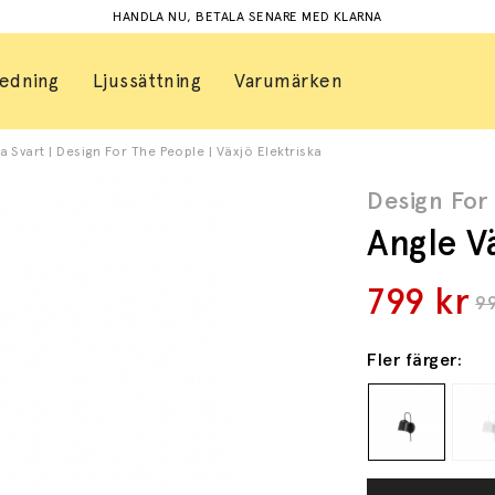
HANDLA NU, BETALA SENARE MED KLARNA
redning
Ljussättning
Varumärken
 Svart | Design For The People | Växjö Elektriska
Design For
Angle V
799
kr
9
Fler färger: