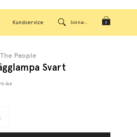
Kundservice
0
 The People
ägglampa Svart
kr
99