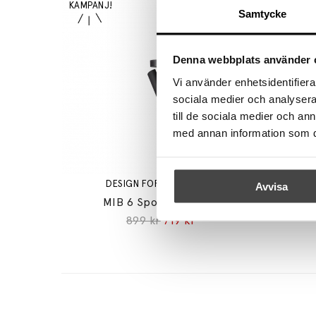
Samtycke
Denna webbplats använder 
Vi använder enhetsidentifierar
sociala medier och analysera 
till de sociala medier och a
med annan information som du 
DESIGN FOR THE PEOPLE
Avvisa
MIB 6 Spotlight Svart
Shapes 
899 kr
719 kr