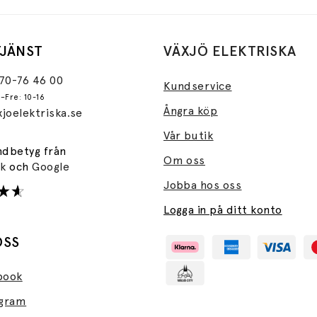
JÄNST
VÄXJÖ ELEKTRISKA
470-76 46 00
Kundservice
–Fre: 10-16
Ångra köp
joelektriska.se
Vår butik
ndbetyg från
Om oss
ok
och
Google
Jobba hos oss
Logga in på ditt konto
OSS
book
agram