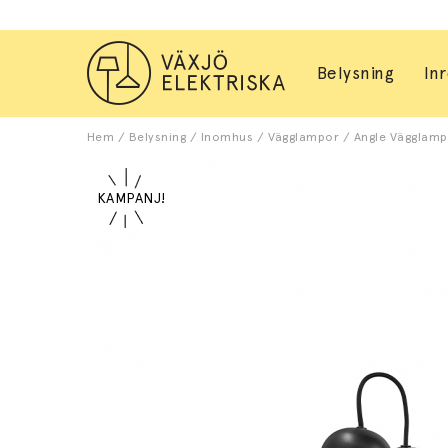
Belysning
In
Hem
/
Belysning
/
Inomhus
/
Vägglampor
/
Angle Vägglampa