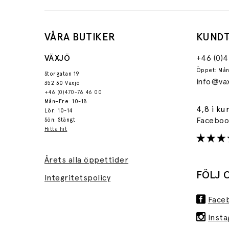
VÅRA BUTIKER
KUNDT
VÄXJÖ
+46 (0)
Öppet: Mån
Storgatan 19
info@vax
352 30 Växjö
+46 (0)470-76 46 00
Mån–Fre: 10-18
4,8 i ku
Lör: 10-14
Facebo
Sön: Stängt
Hitta hit
Årets alla öppettider
FÖLJ 
Integritetspolicy
Face
Inst