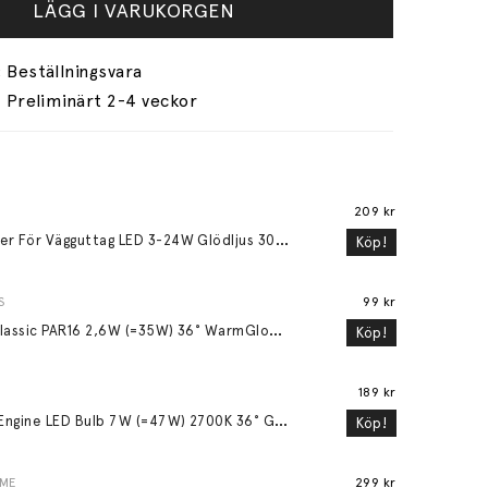
LÄGG I VARUKORGEN
Preliminärt 2-4 veckor
209 kr
D
immer För Vägguttag LED 3-24W Glödljus 30-200W
Köp!
S
99 kr
L
ED Classic PAR16 2,6W (=35W) 36° WarmGlow GU10
Köp!
189 kr
L
ight Engine LED Bulb 7W (=47W) 2700K 36° GU10
Köp!
OME
299 kr