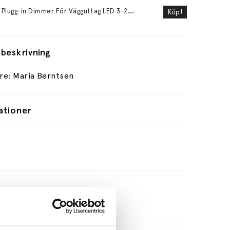
M
ood Plugg-in Dimmer För Vägguttag LED 3-24W Glödljus 30-200W Vit
Köp!
beskrivning
re: Maria Berntsen
ationer
le