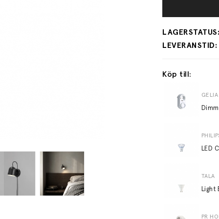
Köp till:
GELIA
PHILIP
TALA
PR H