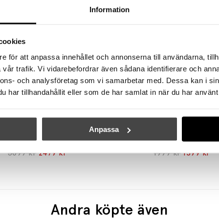
Information
cookies
e för att anpassa innehållet och annonserna till användarna, tillh
vår trafik. Vi vidarebefordrar även sådana identifierare och anna
nnons- och analysföretag som vi samarbetar med. Dessa kan i sin
har tillhandahållit eller som de har samlat in när du har använt 
DESIGN FOR THE PEOPLE
DESIGN FOR THE PEOPL
Anpassa
27 Pendel Mässing/Opalglas
Spargo Vägglampa Svart/
3099 kr
2479 kr
1999 kr
1599 kr
Andra köpte även