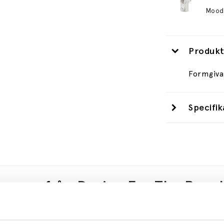
Produkt
Formgiva
Specifik
e mer från
Design For The Peop