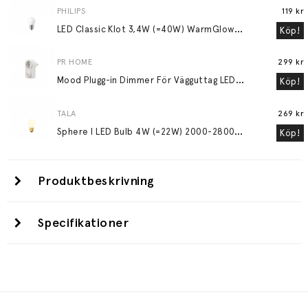
PHILIPS
119 kr
L
ED Classic Klot 3,4W (=40W) WarmGlow Frostad E27
Köp!
PR HOME
299 kr
M
ood Plugg-in Dimmer För Vägguttag LED 3-24W Glödljus 30-200W Vit
Köp!
TALA
269 kr
S
phere I LED Bulb 4W (=22W) 2000-2800K E27 Matte Porcelain
Köp!
Produktbeskrivning
Specifikationer