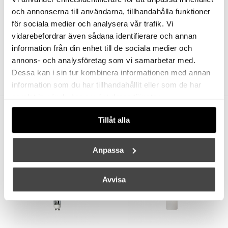
och annonserna till användarna, tillhandahålla funktioner
för sociala medier och analysera vår trafik. Vi
vidarebefordrar även sådana identifierare och annan
DESIGN FOR THE PEOPLE
DESIGN FOR THE PEOPLE
information från din enhet till de sociala medier och
Strap 27 Pendel Opalglas
Stay Golvlampa Svart
annons- och analysföretag som vi samarbetar med.
2099 kr
1679 kr
3499 kr
2799 kr
Dessa kan i sin tur kombinera informationen med annan
information som du har tillhandahållit eller som de har
samlat in när du har använt deras tjänster.
Andra köpte även
Tillåt alla
Anpassa
Avvisa