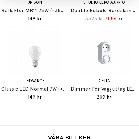
UNISON
STUDIO EERO AARNIO
Reflektor MR11 28W (=35W) GU10
Double Bubble Bordslampa Small
149 kr
3395 kr
3056 kr
LEDVANCE
GELIA
Classic LED Normal 7W (=60W) E27
Dimmer För Vägguttag LED 3-24W Glödljus 30-200W
149 kr
209 kr
VÅRA BUTIKER