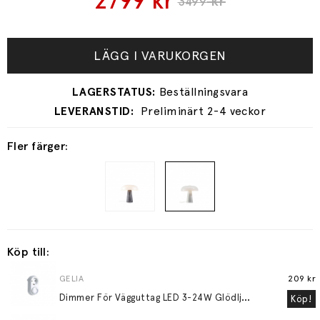
2799
kr
kr
3499
LÄGG I VARUKORGEN
Preliminärt 2-4 veckor
Fler färger:
Köp till:
GELIA
209 kr
D
immer För Vägguttag LED 3-24W Glödljus 30-200W
Köp!