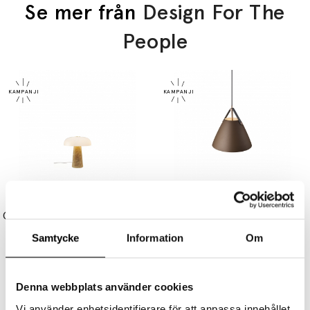
Se mer från
Design For The
People
DESIGN FOR THE PEOPLE
DESIGN FOR THE PEOPLE
Glossy Mini Bordslampa Beige
Strap 27 Pendel Beige
2699 kr
2159 kr
2099 kr
1679 kr
Samtycke
Information
Om
Denna webbplats använder cookies
Vi använder enhetsidentifierare för att anpassa innehållet