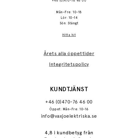
+46 (0)470-76 46 00
Mån–Fre: 10-18
Lör: 10-14
Sön: Stängt
Hitta hit
Årets alla öppettider
Integritetspolicy
KUNDTJÄNST
+46 (0)470-76 46 00
Öppet: Mån–Fre: 10-16
info@vaxjoelektriska.se
4,8 i kundbetyg från