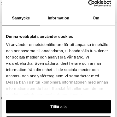
Sofia Lampskärm 20cm Florenzo Stone
Cebu Pendel Ø57cm Natur
429 kr
343 kr
1999 kr
1599 kr
Samtycke
Information
Om
Andra köpte även
Denna webbplats använder cookies
Vi använder enhetsidentifierare för att anpassa innehållet
och annonserna till användarna, tillhandahålla funktioner
för sociala medier och analysera vår trafik. Vi
vidarebefordrar även sådana identifierare och annan
information från din enhet till de sociala medier och
annons- och analysföretag som vi samarbetar med.
Dessa kan i sin tur kombinera informationen med annan
information som du har tillhandahållit eller som de har
LOUIS POULSEN
TALA
samlat in när du har använt deras tjänster.
VL45 Ø250 Radiohuspendel Pale Rose/Brass
Sphere I LED Bulb 4W (=22W) 2000-2800K E27 Matte Porcelain
6985 kr
5588 kr
269 kr
Tillåt alla