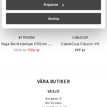
Anpassa
Avvisa
BY RYDÉNS
CABLECUP
Vega Bordslampa H55cm Valnöt/Vit
CableCup Classic Vit
1595 kr
1196 kr
199 kr
VÅRA BUTIKER
VÄXJÖ
Storgatan 19
352 30 Växjö