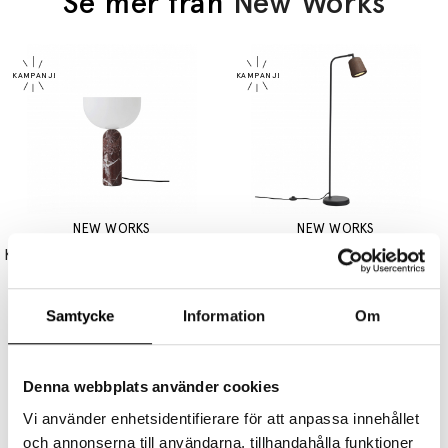
Se mer från
New Works
NEW WORKS
NEW WORKS
Kizu Bordslampa Large Rosso Levanto Marble
Material Golvlampa Smoked Oak
5145 kr
3859 kr
6145 kr
4609 kr
Samtycke
Information
Om
Denna webbplats använder cookies
Vi använder enhetsidentifierare för att anpassa innehållet
och annonserna till användarna, tillhandahålla funktioner