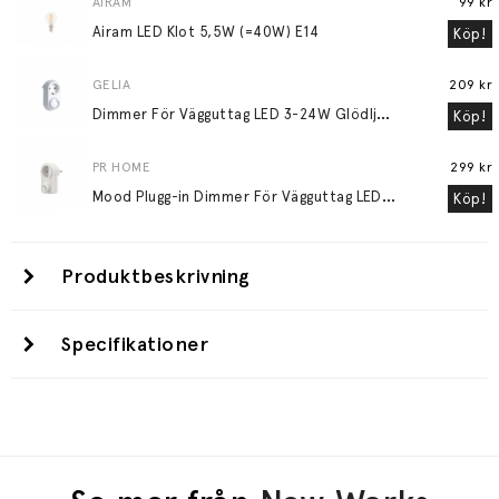
AIRAM
99 kr
Airam LED Klot 5,5W (=40W) E14
Köp!
GELIA
209 kr
D
immer För Vägguttag LED 3-24W Glödljus 30-200W
Köp!
PR HOME
299 kr
M
ood Plugg-in Dimmer För Vägguttag LED 3-24W Glödljus 30-200W Vit
Köp!
Produktbeskrivning
Specifikationer