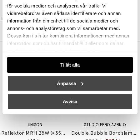
för sociala medier och analysera vår trafik. Vi
NEW WORKS
NEW WORKS
vidarebefordrar även sådana identifierare och annan
Lantern Globe Plafond Small
Margin Bordslampa Beige/Black
information från din enhet till de sociala medier och
3645 kr
2734 kr
5595 kr
4196 kr
annons- och analysföretag som vi samarbetar med.
Dessa kan i sin tur kombinera informationen med annan
information som du har tillhandahållit eller som de har
samlat in när du har använt deras tjänster.
Andra köpte även
Tillåt alla
Anpassa
Avvisa
UNISON
STUDIO EERO AARNIO
Reflektor MR11 28W (=35W) GU10
Double Bubble Bordslampa Small