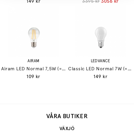
149 kr
3395 kr
3056 kr
AIRAM
LEDVANCE
Airam LED Normal 7,5W (=60W) E27
Classic LED Normal 7W (=60W) E27
109 kr
149 kr
VÅRA BUTIKER
VÄXJÖ