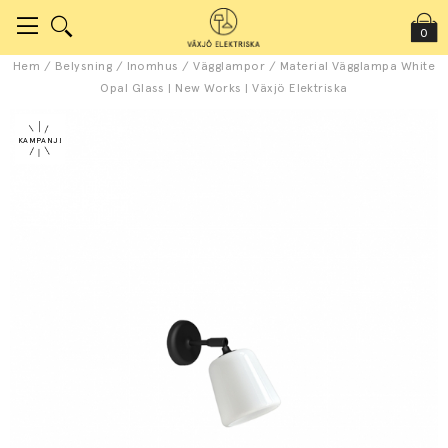
0
Hem
/
Belysning
/
Inomhus
/
Vägglampor
/
Material Vägglampa White
Opal Glass | New Works | Växjö Elektriska