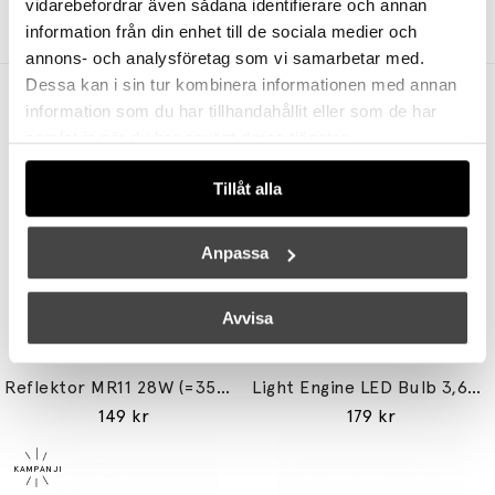
vidarebefordrar även sådana identifierare och annan
4095 kr
3071 kr
2945 kr
2209 kr
information från din enhet till de sociala medier och
annons- och analysföretag som vi samarbetar med.
Dessa kan i sin tur kombinera informationen med annan
Andra köpte även
information som du har tillhandahållit eller som de har
samlat in när du har använt deras tjänster.
Tillåt alla
Anpassa
Avvisa
UNISON
TALA
Reflektor MR11 28W (=35W) GU10
Light Engine LED Bulb 3,6W (=33W) 2700K G9 Lightly Frosted
149 kr
179 kr