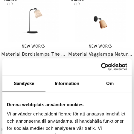
NEW WORKS
NEW WORKS
Material Bordslampa The Black Sheep Edition
Material Vägglampa Natural Cork
6145 kr
4609 kr
3945 kr
2959 kr
Samtycke
Information
Om
Denna webbplats använder cookies
Vi använder enhetsidentifierare för att anpassa innehållet
och annonserna till användarna, tillhandahålla funktioner
NEW WORKS
NEW WORKS
för sociala medier och analysera vår trafik. Vi
Karl-Johan Pendel Small Opal Glass
Margin Portable Bordslampa White Canvas