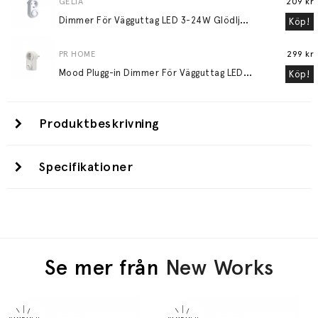
GELIA
209 kr
D
immer För Vägguttag LED 3-24W Glödljus 30-200W
Köp!
PR HOME
299 kr
M
ood Plugg-in Dimmer För Vägguttag LED 3-24W Glödljus 30-200W Vit
Köp!
Produktbeskrivning
Specifikationer
Se mer från
New Works