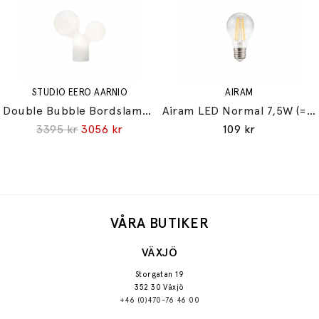
STUDIO EERO AARNIO
AIRAM
Double Bubble Bordslampa Small
Airam LED Normal 7,5W (=60W) E27
3395 kr
3056 kr
109 kr
VÅRA BUTIKER
VÄXJÖ
Storgatan 19
352 30 Växjö
+46 (0)470-76 46 00