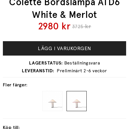
Colette Bordslampa ATD6
White & Merlot
2980
kr
kr
3725
LÄGG I VARUKORGEN
Preliminärt 2-6 veckor
Fler färger:
Köp till: