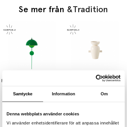
Se mer från
&Tradition
&TRADITION
&TRADITION
Flowerpot Vägglampa VP8 Signal Green
Momento Vas JH40 Cream
3725 kr
2980 kr
1335 kr
1068 kr
Samtycke
Information
Om
Denna webbplats använder cookies
Vi använder enhetsidentifierare för att anpassa innehållet