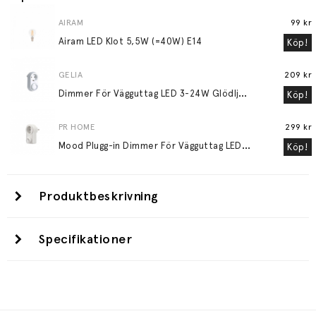
AIRAM
99 kr
Airam LED Klot 5,5W (=40W) E14
Köp!
GELIA
209 kr
D
immer För Vägguttag LED 3-24W Glödljus 30-200W
Köp!
PR HOME
299 kr
M
ood Plugg-in Dimmer För Vägguttag LED 3-24W Glödljus 30-200W Vit
Köp!
Produktbeskrivning
Specifikationer