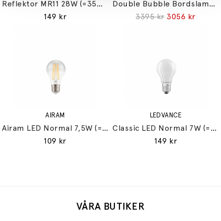
Reflektor MR11 28W (=35W) GU10
Double Bubble Bordslampa Small
149 kr
3395 kr
3056 kr
AIRAM
LEDVANCE
Airam LED Normal 7,5W (=60W) E27
Classic LED Normal 7W (=60W) E27
109 kr
149 kr
VÅRA BUTIKER