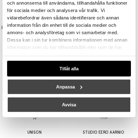
och annonserna till användarna, tillhandahålla funktioner
för sociala medier och analysera vår trafik. Vi
vidarebefordrar även sådana identifierare och annan
&TRADITION
&TRADITION
information från din enhet till de sociala medier och
Pivot Bordslampa ATD7 Portable Blue Silver
Flowerpot Pendel VP1 Ø23cm Ivory
annons- och analysföretag som vi samarbetar med.
3275 kr
2293 kr
2680 kr
2144 kr
Dessa kan i sin tur kombinera informationen med annan
information som du har tillhandahållit eller som de har
samlat in när du har använt deras tjänster.
Andra köpte även
Tillåt alla
Anpassa
Avvisa
UNISON
STUDIO EERO AARNIO