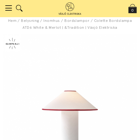
0
Hem
/
Belysning
/
Inomhus
/
Bordslampor
/
Colette Bordslampa
ATD6 White & Merlot | &Tradition | Växjö Elektriska