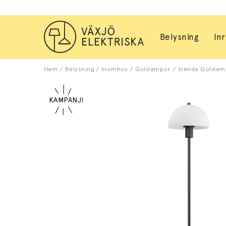
Belysning
In
Hem
/
Belysning
/
Inomhus
/
Golvlampor
/
Vienda Golvlam