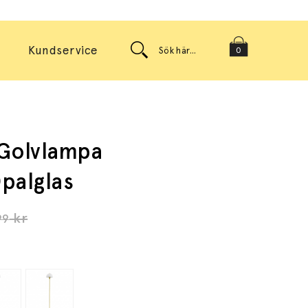
Kundservice
0
 Golvlampa
palglas
kr
99