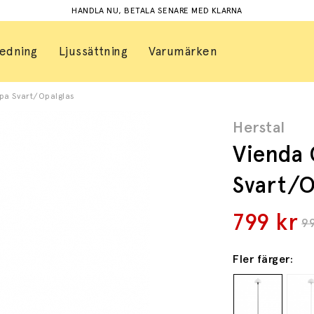
HANDLA NU, BETALA SENARE MED KLARNA
redning
Ljussättning
Varumärken
pa Svart/Opalglas
Herstal
Vienda
Svart/O
799
kr
9
Fler färger: