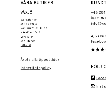
VÅRA BUTIKER
KUNDT
VÄXJÖ
+46 (0)
Öppet: Mån
Storgatan 19
info@vax
352 30 Växjö
+46 (0)470-76 46 00
Mån–Fre: 10-18
4,8 i ku
Lör: 10-14
Facebo
Sön: Stängt
Hitta hit
Årets alla öppettider
FÖLJ 
Integritetspolicy
Face
Inst