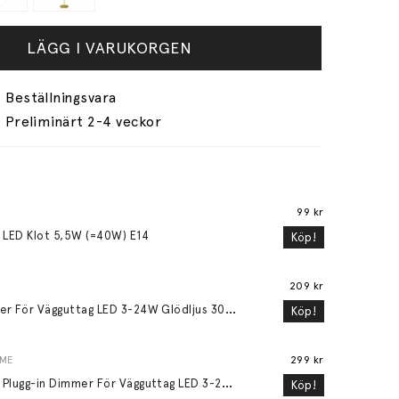
LÄGG I VARUKORGEN
Preliminärt 2-4 veckor
99 kr
 LED Klot 5,5W (=40W) E14
Köp!
209 kr
D
immer För Vägguttag LED 3-24W Glödljus 30-200W
Köp!
OME
299 kr
M
ood Plugg-in Dimmer För Vägguttag LED 3-24W Glödljus 30-200W Vit
Köp!