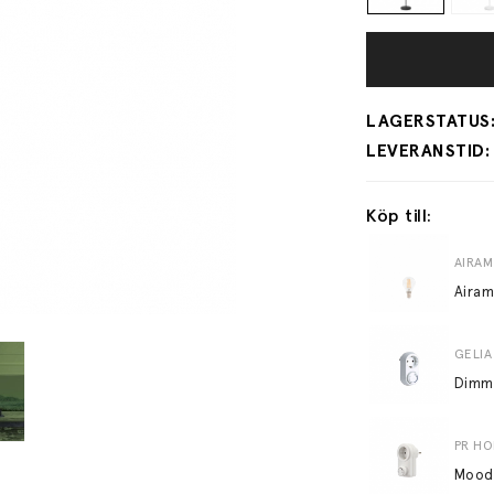
Köp till:
AIRAM
Airam
GELIA
PR H