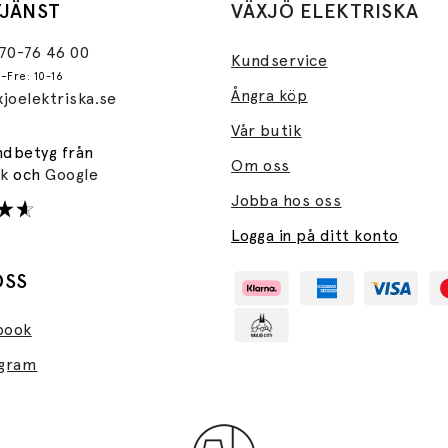
JÄNST
VÄXJÖ ELEKTRISKA
470-76 46 00
Kundservice
–Fre: 10-16
Ångra köp
joelektriska.se
Vår butik
ndbetyg från
Om oss
ok
och
Google
Jobba hos oss
Logga in på ditt konto
OSS
book
agram