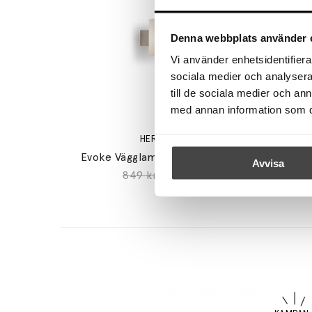
Denna webbplats använder 
Vi använder enhetsidentifierar
sociala medier och analysera 
till de sociala medier och a
med annan information som du 
HERSTAL
Evoke Vägglampa Large Krom
Buoy P
Avvisa
849 kr
509 kr