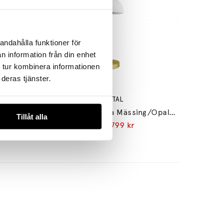
andahålla funktioner för
n information från din enhet
 tur kombinera informationen
deras tjänster.
HERSTAL
Manola 20 LED Ljuskrona Satin Mässing
Vienda Bordslampa Mässing/Opalglas
Tillåt alla
999 kr
799 kr