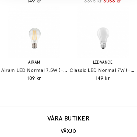
149 kr
3395 kr
3056 kr
AIRAM
LEDVANCE
Airam LED Normal 7,5W (=60W) E27
Classic LED Normal 7W (=60W) E27
109 kr
149 kr
VÅRA BUTIKER
VÄXJÖ