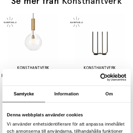
Se mer från
Konsthantverk
KONSTHANTVERK
KONSTHANTVERK
Rosdala Pendel Rå Mässing/Klarglas
December Ljusstake 4 Choklad
7999 kr
6399 kr
4999 kr
3999 kr
Samtycke
Information
Om
Denna webbplats använder cookies
Vi använder enhetsidentifierare för att anpassa innehållet
och annonserna till användarna, tillhandahålla funktioner