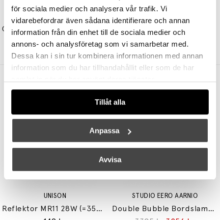
för sociala medier och analysera vår trafik. Vi
KONSTHANTVERK
KONSTHANTVERK
vidarebefordrar även sådana identifierare och annan
Glimminge Vägglampa H225 Mässing
Megafon Bordslampa Rå Mässing
information från din enhet till de sociala medier och
12129 kr
9703 kr
9129 kr
7303 kr
annons- och analysföretag som vi samarbetar med.
Dessa kan i sin tur kombinera informationen med annan
information som du har tillhandahållit eller som de har
samlat in när du har använt deras tjänster.
Andra köpte även
Tillåt alla
Anpassa
Avvisa
UNISON
STUDIO EERO AARNIO
Reflektor MR11 28W (=35W) GU10
Double Bubble Bordslampa Small