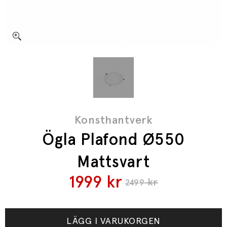
Konsthantverk
Ögla Plafond Ø550
Mattsvart
1999
kr
kr
2499
LÄGG I VARUKORGEN