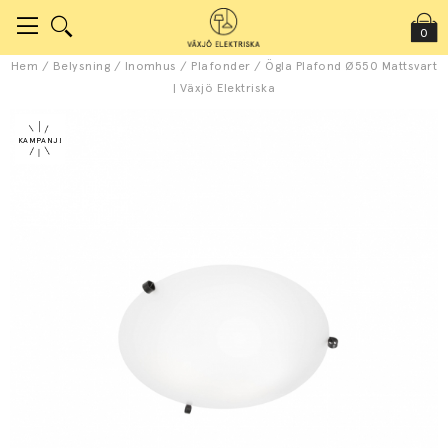
0
Hem
/
Belysning
/
Inomhus
/
Plafonder
/
Ögla Plafond Ø550 Mattsvart
| Växjö Elektriska