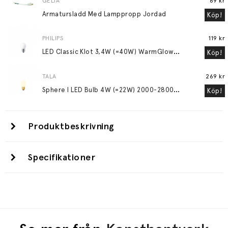
GELIA
69 kr
Armatursladd Med Lamppropp Jordad
Köp!
PHILIPS
119 kr
L
ED Classic Klot 3,4W (=40W) WarmGlow Frostad E27
Köp!
TALA
269 kr
S
phere I LED Bulb 4W (=22W) 2000-2800K E27 Matte Porcelain
Köp!
Produktbeskrivning
Specifikationer