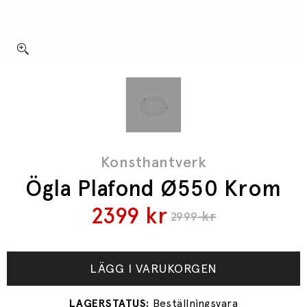
Konsthantverk
Ögla Plafond Ø550 Krom
2399
kr
kr
2999
LÄGG I VARUKORGEN