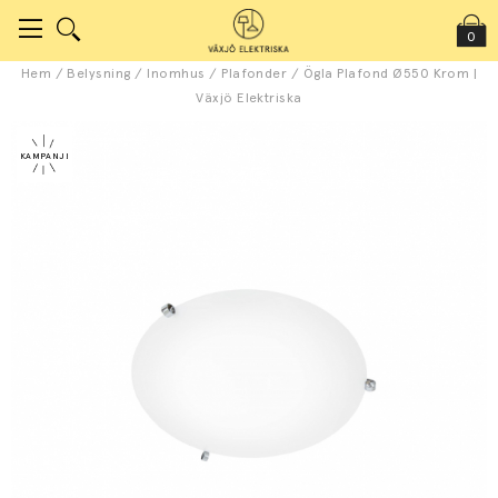
0
Hem
/
Belysning
/
Inomhus
/
Plafonder
/
Ögla Plafond Ø550 Krom |
Växjö Elektriska