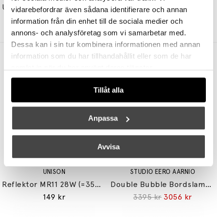
Uno Bordslampa 56cm Blankpolerad Mässing
Glimminge Pendel Ø320 Mattsvart
vidarebefordrar även sådana identifierare och annan
2629 kr
2103 kr
17499 kr
13999 kr
information från din enhet till de sociala medier och
annons- och analysföretag som vi samarbetar med.
Dessa kan i sin tur kombinera informationen med annan
information som du har tillhandahållit eller som de har
Andra köpte även
samlat in när du har använt deras tjänster.
Tillåt alla
Anpassa
Avvisa
UNISON
STUDIO EERO AARNIO
Reflektor MR11 28W (=35W) GU10
Double Bubble Bordslampa Small
149 kr
3395 kr
3056 kr