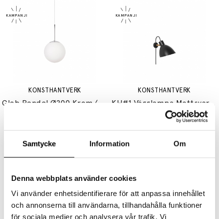
KONSTHANTVERK
KONSTHANTVERK
Glob Pendel Ø200 Krom/Opalglas
KH#1 Vägglampa Mattsvart/Rå Mässing
2999 kr
2399 kr
4749 kr
3799 kr
Samtycke
Information
Om
Denna webbplats använder cookies
Vi använder enhetsidentifierare för att anpassa innehållet
och annonserna till användarna, tillhandahålla funktioner
KONSTHANTVERK
KONSTHANTVERK
för sociala medier och analysera vår trafik. Vi