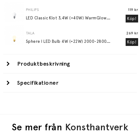
PHILIPS
119 kr
L
ED Classic Klot 3,4W (=40W) WarmGlow Frostad E27
Köp!
TALA
269 kr
S
phere I LED Bulb 4W (=22W) 2000-2800K E27 Matte Porcelain
Köp!
Produktbeskrivning
Specifikationer
Se mer från
Konsthantverk