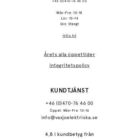
+46 (0)470-76 46 00
Mån–Fre: 10-18
Lör: 10-14
Sön: Stängt
Hitta hit
Årets alla öppettider
Integritetspolicy
KUNDTJÄNST
+46 (0)470-76 46 00
Öppet: Mån–Fre: 10-16
info@vaxjoelektriska.se
4,8 i kundbetyg från