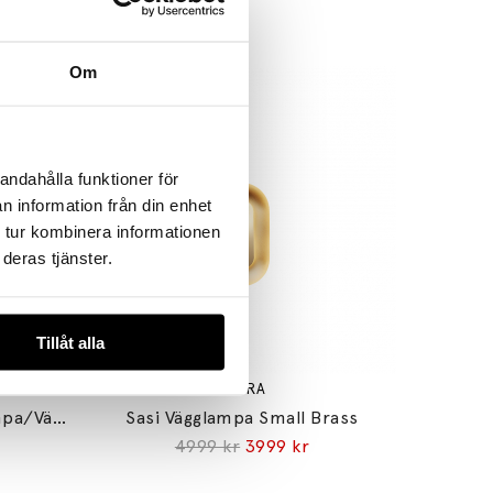
Om
andahålla funktioner för
n information från din enhet
 tur kombinera informationen
deras tjänster.
Tillåt alla
NUURA
Anoli Spot Recessed Taklampa/Vägglampa Black/Black
Sasi Vägglampa Small Brass
4999 kr
3999 kr