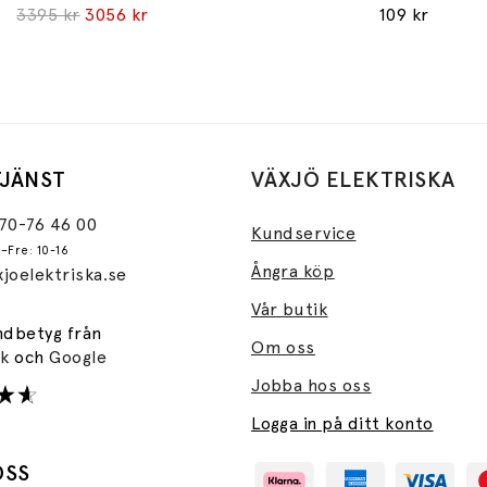
3395 kr
3056 kr
109 kr
JÄNST
VÄXJÖ ELEKTRISKA
470-76 46 00
Kundservice
–Fre: 10-16
Ångra köp
joelektriska.se
Vår butik
ndbetyg från
Om oss
ok
och
Google
Jobba hos oss
Logga in på ditt konto
OSS