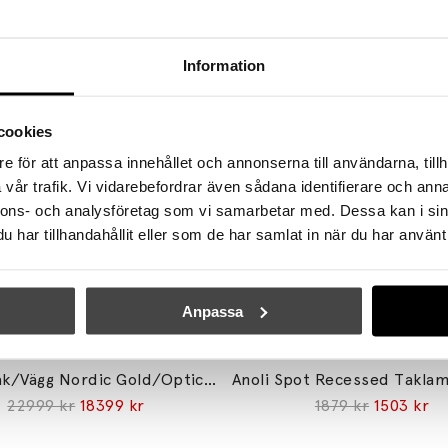
Se mer från
Nuura
Information
cookies
e för att anpassa innehållet och annonserna till användarna, tillh
vår trafik. Vi vidarebefordrar även sådana identifierare och anna
nnons- och analysföretag som vi samarbetar med. Dessa kan i sin
har tillhandahållit eller som de har samlat in när du har använt 
Anpassa
NUURA
NUURA
Liila 7 Tak/Vägg Nordic Gold/Optic Clear
22999 kr
18399 kr
1879 kr
1503 kr