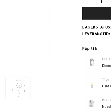
Köp till:
GELIA
TALA
PR H