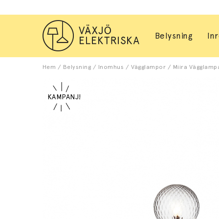
Belysning
In
Hem
/
Belysning
/
Inomhus
/
Vägglampor
/
Miira Vägglampa