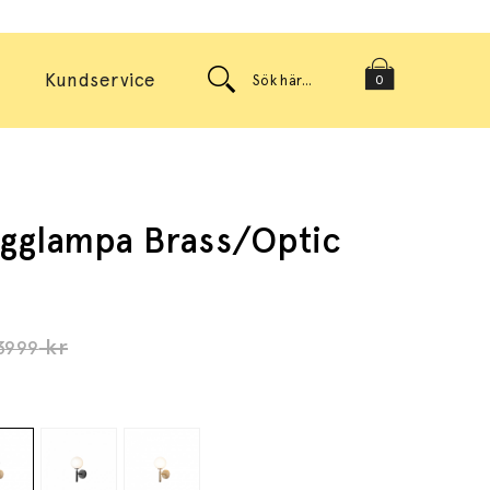
Kundservice
0
ägglampa Brass/Optic
kr
3999