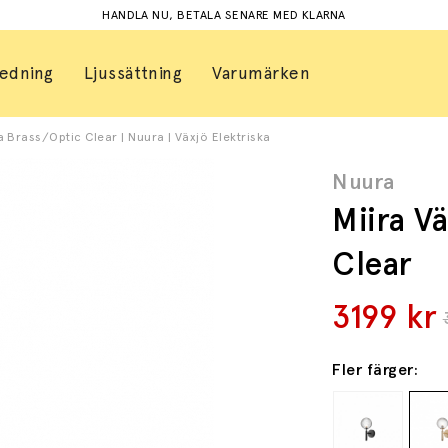
HANDLA NU, BETALA SENARE MED KLARNA
redning
Ljussättning
Varumärken
 Brass/Optic Clear | Nuura | Växjö Elektriska
Nuura
Miira V
Clear
3199
kr
Fler färger: