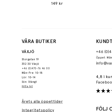
149 kr
VÅRA BUTIKER
KUNDT
VÄXJÖ
+46 (0)
Öppet: Mån
Storgatan 19
info@vax
352 30 Växjö
+46 (0)470-76 46 00
Mån–Fre: 10-18
4,8 i ku
Lör: 10-14
Facebo
Sön: Stängt
Hitta hit
Årets alla öppettider
FÖLJ 
Integritetspolicy