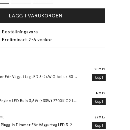
LÄGG I VARUKORGEN
Preliminärt 2-6 veckor
209 kr
D
immer För Vägguttag LED 3-24W Glödljus 30-200W
Köp!
179 kr
L
ight Engine LED Bulb 3,6W (=33W) 2700K G9 Lightly Frosted
Köp!
OME
299 kr
M
ood Plugg-in Dimmer För Vägguttag LED 3-24W Glödljus 30-200W Vit
Köp!