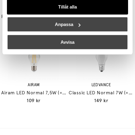
Tillåt alla
UNISON
STUDIO EERO AARNIO
Reflektor MR11 28W (=35W) GU10
Double Bubble Bordslampa Small
149 kr
3395 kr
3056 kr
Anpassa
Avvisa
AIRAM
LEDVANCE
Airam LED Normal 7,5W (=60W) E27
Classic LED Normal 7W (=60W) E27
109 kr
149 kr