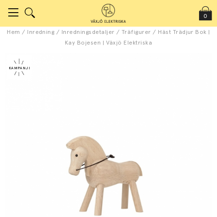
0
Hem
/
Inredning
/
Inredningsdetaljer
/
Träfigurer
/
Häst Trädjur Bok |
Kay Bojesen | Växjö Elektriska