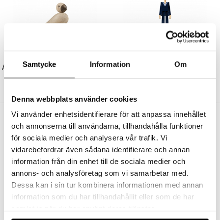
KAY BOJESEN
KAY BOJESEN
Samtycke
Information
Om
Alfred Sångfågel Ek/Rökt Ek
Marine Träfigur Mörkblå/Vit
1099 kr
989 kr
1099 kr
989 kr
Denna webbplats använder cookies
Vi använder enhetsidentifierare för att anpassa innehållet
Andra köpte även
och annonserna till användarna, tillhandahålla funktioner
för sociala medier och analysera vår trafik. Vi
vidarebefordrar även sådana identifierare och annan
information från din enhet till de sociala medier och
annons- och analysföretag som vi samarbetar med.
Dessa kan i sin tur kombinera informationen med annan
information som du har tillhandahållit eller som de har
samlat in när du har använt deras tjänster.