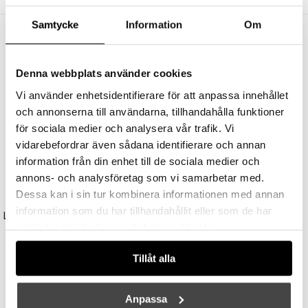
Samtycke
Information
Om
Andra köpte även
Denna webbplats använder cookies
Vi använder enhetsidentifierare för att anpassa innehållet
och annonserna till användarna, tillhandahålla funktioner
för sociala medier och analysera vår trafik. Vi
vidarebefordrar även sådana identifierare och annan
information från din enhet till de sociala medier och
annons- och analysföretag som vi samarbetar med.
Dessa kan i sin tur kombinera informationen med annan
TALA
UNISON
information som du har tillhandahållit eller som de har
Light Engine LED Bulb 3,6W (=33W) 2700K G9 Lightly Frosted
Reflektor MR11 28W (=35W) GU10
samlat in när du har använt deras tjänster.
179 kr
149 kr
Tillåt alla
Anpassa