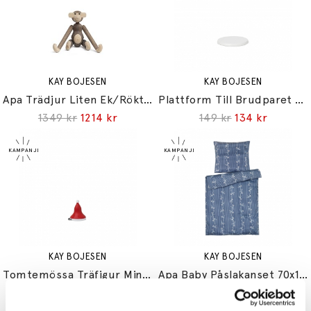
KAY BOJESEN
KAY BOJESEN
Apa Trädjur Liten Ek/Rökt Ek
Plattform Till Brudparet Mini Träfigurer Vit
1349 kr
1214 kr
149 kr
134 kr
KAY BOJESEN
KAY BOJESEN
Tomtemössa Träfigur Mini Röd/Vit
Apa Baby Påslakanset 70x100cm Blå
179 kr
161 kr
599 kr
539 kr