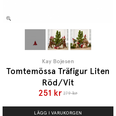
Kay Bojesen
Tomtemössa Träfigur Liten
Röd/Vit
251
kr
kr
279
LÄGG I VARUKORGEN