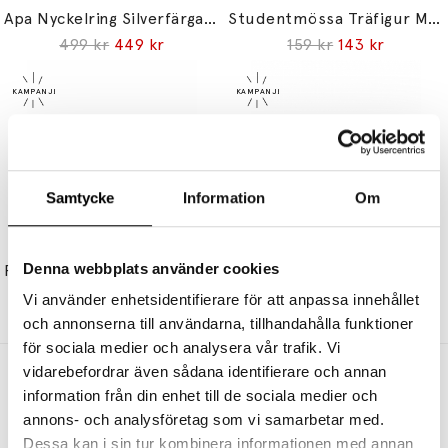
Apa Nyckelring Silverfärgad Svart Läder/Teak/Limba
Studentmössa Träfigur Mini Blå
499 kr
449 kr
159 kr
143 kr
Samtycke
Information
Om
KAY BOJESEN
KAY BOJESEN
Denna webbplats använder cookies
Passion Story Bird Sångfågel Rosa
Apa Trädjur Mini Grå
999 kr
899 kr
649 kr
584 kr
Vi använder enhetsidentifierare för att anpassa innehållet
och annonserna till användarna, tillhandahålla funktioner
för sociala medier och analysera vår trafik. Vi
vidarebefordrar även sådana identifierare och annan
Andra köpte även
information från din enhet till de sociala medier och
annons- och analysföretag som vi samarbetar med.
Dessa kan i sin tur kombinera informationen med annan