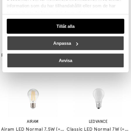
information som du har tillhandahållit eller som de har
samlat in när du har använt deras tjänster.
Tillåt alla
Anpassa
UNISON
STUDIO EERO AARNIO
Reflektor MR11 28W (=35W) GU10
Double Bubble Bordslampa Small
Avvisa
149 kr
3395 kr
3056 kr
AIRAM
LEDVANCE
Airam LED Normal 7,5W (=60W) E27
Classic LED Normal 7W (=60W) E27