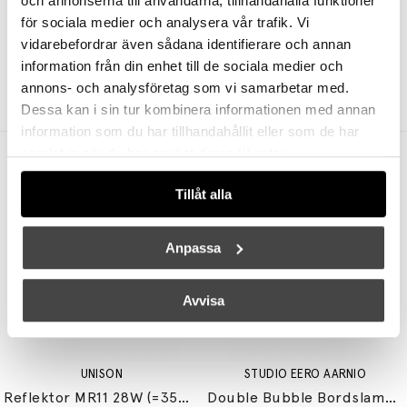
och annonserna till användarna, tillhandahålla funktioner
för sociala medier och analysera vår trafik. Vi
DESIGN FOR THE PEOPLE
DESIGN FOR THE PEOPLE
vidarebefordrar även sådana identifierare och annan
Versale 50 Pendel Svart
Takai Vägglampa Beige
information från din enhet till de sociala medier och
annons- och analysföretag som vi samarbetar med.
2799 kr
2239 kr
1599 kr
1279 kr
Dessa kan i sin tur kombinera informationen med annan
information som du har tillhandahållit eller som de har
samlat in när du har använt deras tjänster.
Andra köpte även
Tillåt alla
Anpassa
Avvisa
UNISON
STUDIO EERO AARNIO
Reflektor MR11 28W (=35W) GU10
Double Bubble Bordslampa Small