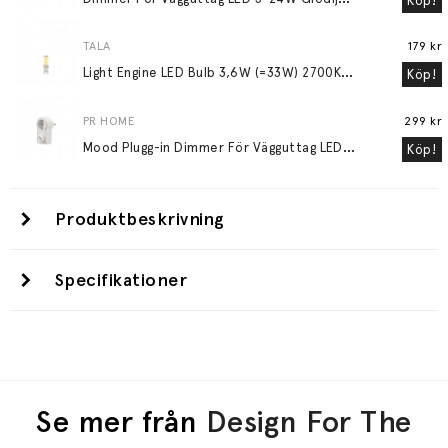
Köp!
TALA
179 kr
L
ight Engine LED Bulb 3,6W (=33W) 2700K G9 Lightly Frosted
Köp!
PR HOME
299 kr
M
ood Plugg-in Dimmer För Vägguttag LED 3-24W Glödljus 30-200W Vit
Köp!
Produktbeskrivning
Specifikationer
Se mer från
Design For The