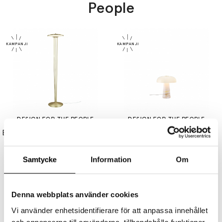
People
DESIGN FOR THE PEOPLE
DESIGN FOR THE PEOPLE
Blanche Golvlampa Borstad Mässing
Glossy Mini Bordslampa Rosa
2999 kr
2399 kr
4799 kr
3839 kr
Samtycke
Information
Om
Denna webbplats använder cookies
Vi använder enhetsidentifierare för att anpassa innehållet