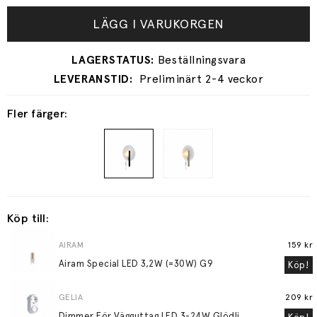
LÄGG I VARUKORGEN
Preliminärt 2-4 veckor
Fler färger:
Köp till:
AIRAM
159 kr
Airam Special LED 3,2W (=30W) G9
Köp!
GELIA
209 kr
D
immer För Vägguttag LED 3-24W Glödljus 30-200W