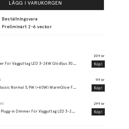
LÄGG I VARUKORGEN
Preliminärt 2-6 veckor
209 kr
D
immer För Vägguttag LED 3-24W Glödljus 30-200W
Köp!
S
119 kr
L
ED Classic Normal 5,9W (=60W) WarmGlow Frostad E27
Köp!
OME
299 kr
M
ood Plugg-in Dimmer För Vägguttag LED 3-24W Glödljus 30-200W Vit
Köp!