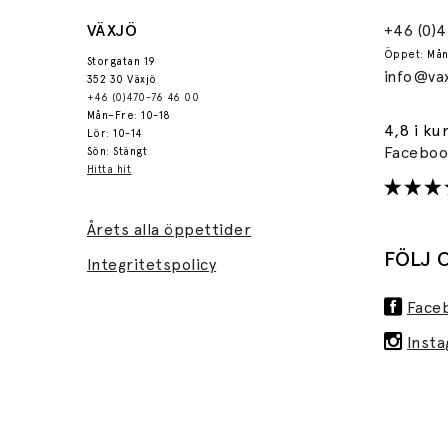
VÄXJÖ
+46 (0)
Öppet: Mån
Storgatan 19
info@vax
352 30 Växjö
+46 (0)470-76 46 00
Mån–Fre: 10-18
4,8 i ku
Lör: 10-14
Facebo
Sön: Stängt
Hitta hit
Årets alla öppettider
FÖLJ 
Integritetspolicy
Face
Inst