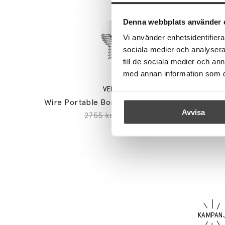
Denna webbplats använder 
Vi använder enhetsidentifierar
sociala medier och analysera 
till de sociala medier och a
med annan information som du 
VERPAN
Wire Portable Bordslampa Ø18cm White
Fun
Avvisa
2755 kr
2066 kr