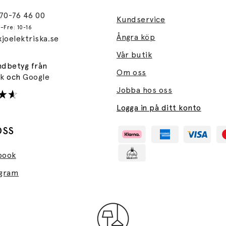
470-76 46 00
Kundservice
–Fre: 10-16
Ångra köp
joelektriska.se
Vår butik
ndbetyg från
Om oss
ok
och
Google
Jobba hos oss
Logga in på ditt konto
OSS
book
agram