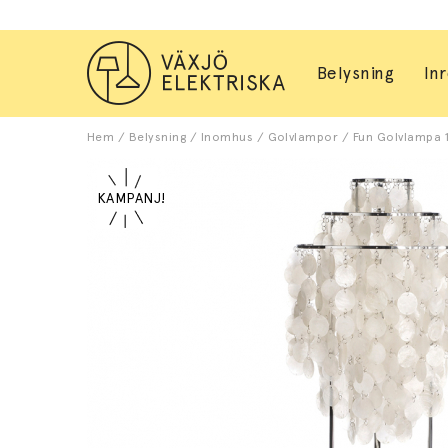
Belysning
In
Hem
/
Belysning
/
Inomhus
/
Golvlampor
/
Fun Golvlampa 1