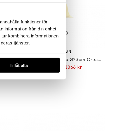
andahålla funktioner för
n information från din enhet
 tur kombinera informationen
deras tjänster.
VERPAN
Pantop Bordslampa Ø23cm Light Teal
Pantop Bordslampa Ø23cm Cream White
Tillåt alla
2755 kr
2066 kr