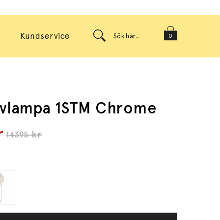
Kundservice
0
lvlampa 1STM Chrome
r
kr
14395