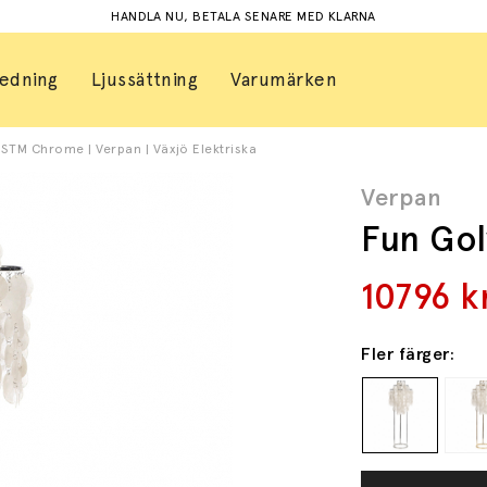
HANDLA NU, BETALA SENARE MED KLARNA
redning
Ljussättning
Varumärken
STM Chrome | Verpan | Växjö Elektriska
Verpan
Fun Go
10796
k
Fler färger: