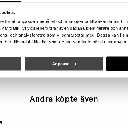
cookies
e för att anpassa innehållet och annonserna till användarna, tillh
vår trafik. Vi vidarebefordrar även sådana identifierare och anna
nnons- och analysföretag som vi samarbetar med. Dessa kan i sin
har tillhandahållit eller som de har samlat in när du har använt 
VERPAN
VERPAN
 Golvlampa 1STM Brass
Anpassa
16695 kr
12521 kr
2755 kr
2066 kr
Andra köpte även