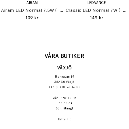
AIRAM
LEDVANCE
Airam LED Normal 7,5W (=60W) E27
Classic LED Normal 7W (=60W) E27
109 kr
149 kr
VÅRA BUTIKER
VÄXJÖ
Storgatan 19
352 30 Växjö
+46 (0)470-76 46 00
Mån–Fre: 10-18
Lör: 10-14
Sön: Stängt
Hitta hit