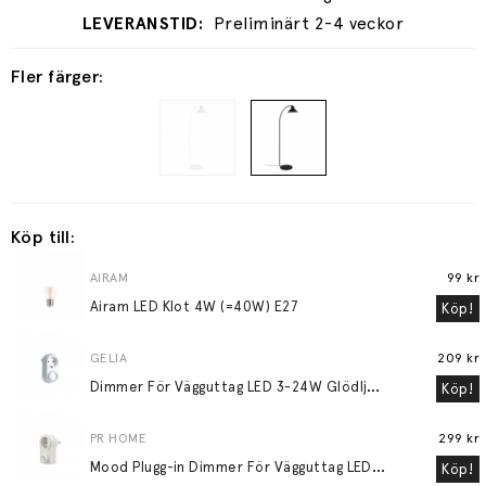
Preliminärt 2-4 veckor
Fler färger:
Köp till:
AIRAM
99 kr
Airam LED Klot 4W (=40W) E27
Köp!
GELIA
209 kr
D
immer För Vägguttag LED 3-24W Glödljus 30-200W
Köp!
PR HOME
299 kr
M
ood Plugg-in Dimmer För Vägguttag LED 3-24W Glödljus 30-200W Vit
Köp!