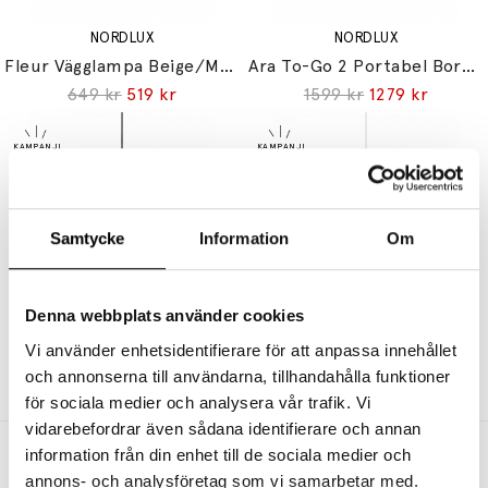
NORDLUX
NORDLUX
Fleur Vägglampa Beige/Mässing
Ara To-Go 2 Portabel Bordslampa Svart
649 kr
519 kr
1599 kr
1279 kr
Samtycke
Information
Om
NORDLUX
NORDLUX
Denna webbplats använder cookies
Villo 60 Lampskärm Brun
Sadie Pendel Ljusbrun
Vi använder enhetsidentifierare för att anpassa innehållet
279 kr
223 kr
649 kr
519 kr
och annonserna till användarna, tillhandahålla funktioner
för sociala medier och analysera vår trafik. Vi
vidarebefordrar även sådana identifierare och annan
information från din enhet till de sociala medier och
Andra köpte även
annons- och analysföretag som vi samarbetar med.