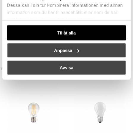
Dessa kan i sin tur kombinera informationen med annan
information som du har tillhandahållit eller som de har
samlat in när du har använt deras tjänster.
Tillåt alla
Anpassa
UNISON
STUDIO EERO AARNIO
Avvisa
Reflektor MR11 28W (=35W) GU10
Double Bubble Bordslampa Small
149 kr
3395 kr
3056 kr