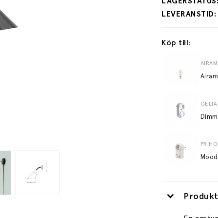
Köp till:
AIRAM
Airam
GELIA
PR H
Produkt