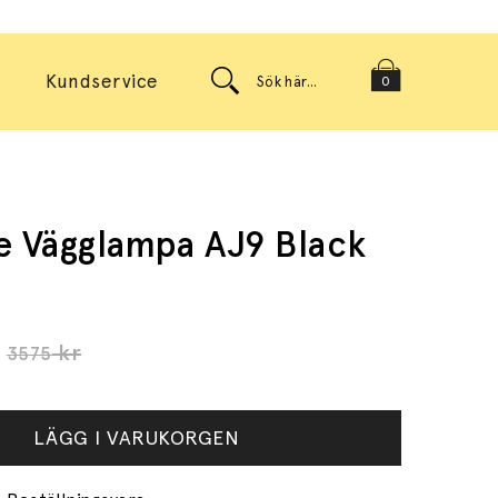
Kundservice
0
e Vägglampa AJ9 Black
r
kr
3575
LÄGG I VARUKORGEN