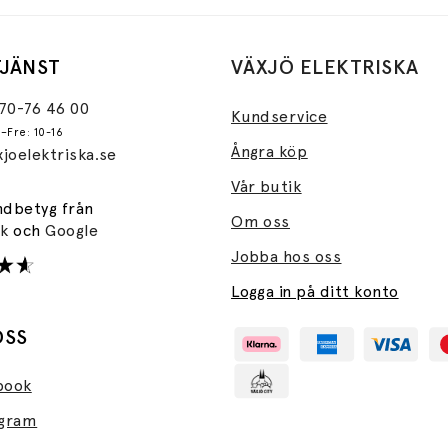
JÄNST
VÄXJÖ ELEKTRISKA
470-76 46 00
Kundservice
–Fre: 10-16
Ångra köp
joelektriska.se
Vår butik
ndbetyg från
Om oss
ok
och
Google
Jobba hos oss
Logga in på ditt konto
OSS
book
agram