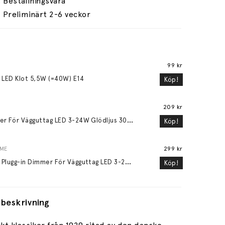
Preliminärt 2-6 veckor
99 kr
 LED Klot 5,5W (=40W) E14
Köp!
209 kr
D
immer För Vägguttag LED 3-24W Glödljus 30-200W
Köp!
OME
299 kr
M
ood Plugg-in Dimmer För Vägguttag LED 3-24W Glödljus 30-200W Vit
Köp!
beskrivning