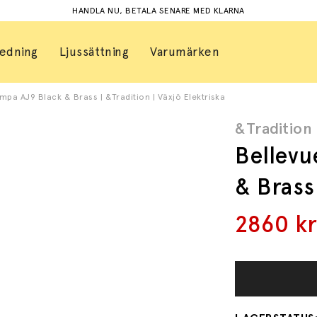
HANDLA NU, BETALA SENARE MED KLARNA
redning
Ljussättning
Varumärken
mpa AJ9 Black & Brass | &Tradition | Växjö Elektriska
&Tradition
Bellevu
& Brass
2860
k