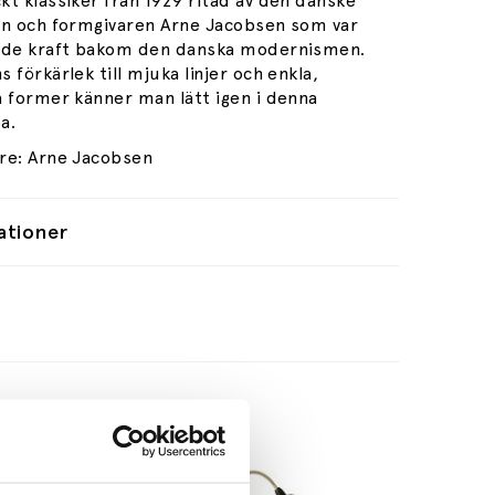
kt klassiker från 1929 ritad av den danske
en och formgivaren Arne Jacobsen som var
nde kraft bakom den danska modernismen.
 förkärlek till mjuka linjer och enkla,
a former känner man lätt igen i denna
a.
re: Arne Jacobsen
ationer