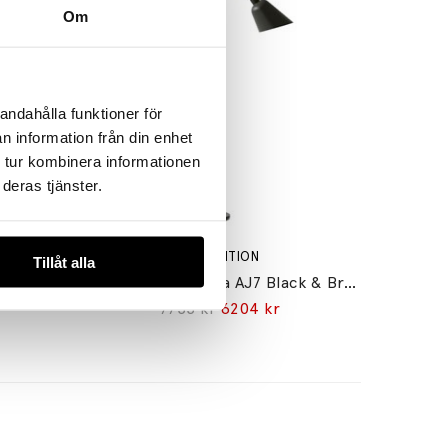
Om
andahålla funktioner för
n information från din enhet
 tur kombinera informationen
deras tjänster.
&TRADITION
Tillåt alla
Flowerpot Pendel VP2 Ø50cm Vermilion Red
Bellevue Golvlampa AJ7 Black & Brass
7755 kr
6204 kr