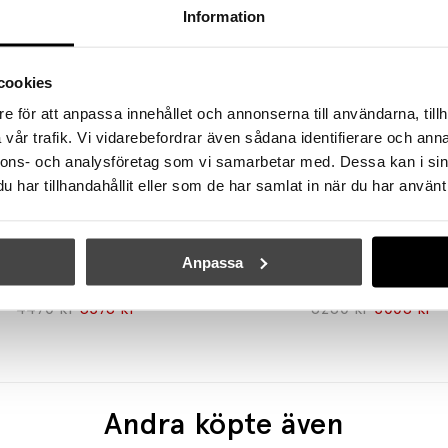
Information
cookies
e för att anpassa innehållet och annonserna till användarna, tillh
vår trafik. Vi vidarebefordrar även sådana identifierare och anna
nnons- och analysföretag som vi samarbetar med. Dessa kan i sin
har tillhandahållit eller som de har samlat in när du har använt 
&TRADITION
&TRADITION
Anpassa
ate Sidobord SC73 Ivory
4470 kr
3576 kr
6260 kr
5008 kr
Andra köpte även