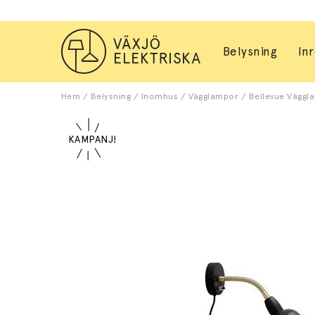
Belysning
In
Hem
/
Belysning
/
Inomhus
/
Vägglampor
/
Bellevue Väggla