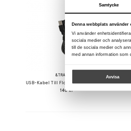
Samtycke
Denna webbplats använder 
Vi använder enhetsidentifierar
sociala medier och analysera 
till de sociala medier och a
med annan information som du 
&TRADITION
Avvisa
USB-Kabel Till Flowerpot VP9 Portable Micro-USB
Rot
140 kr