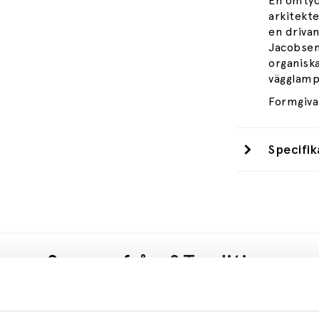
En omtyc
arkitekt
en driva
Jacobsens
organisk
vägglamp
Formgiva
Specifik
Se mer från
&Tradition