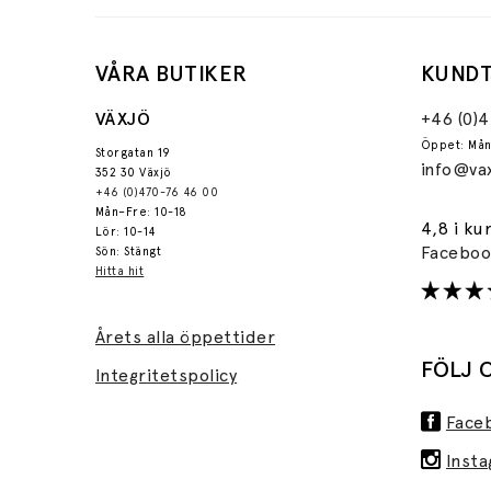
VÅRA BUTIKER
KUNDT
VÄXJÖ
+46 (0)
Öppet: Mån
Storgatan 19
info@vax
352 30 Växjö
+46 (0)470-76 46 00
Mån–Fre: 10-18
4,8 i ku
Lör: 10-14
Facebo
Sön: Stängt
Hitta hit
Årets alla öppettider
FÖLJ 
Integritetspolicy
Face
Inst