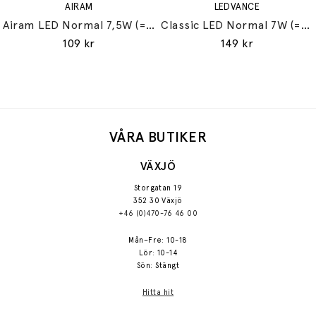
AIRAM
LEDVANCE
Airam LED Normal 7,5W (=60W) E27
Classic LED Normal 7W (=60W) E27
109 kr
149 kr
VÅRA BUTIKER
VÄXJÖ
Storgatan 19
352 30 Växjö
+46 (0)470-76 46 00
Mån–Fre: 10-18
Lör: 10-14
Sön: Stängt
Hitta hit