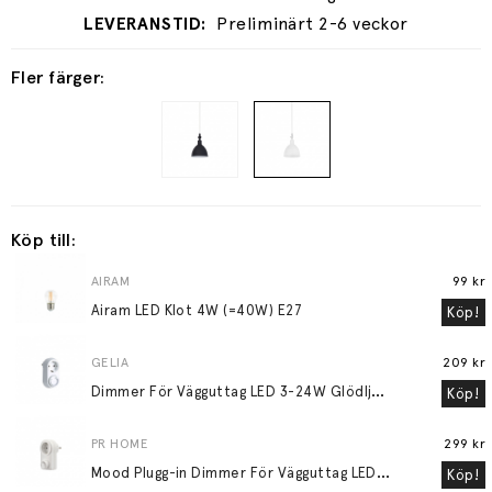
Preliminärt 2-6 veckor
Fler färger:
Köp till:
AIRAM
99 kr
Airam LED Klot 4W (=40W) E27
Köp!
GELIA
209 kr
D
immer För Vägguttag LED 3-24W Glödljus 30-200W
Köp!
PR HOME
299 kr
M
ood Plugg-in Dimmer För Vägguttag LED 3-24W Glödljus 30-200W Vit
Köp!