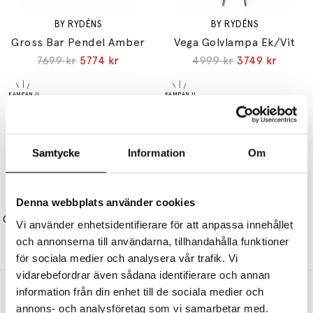
BY RYDÉNS
BY RYDÉNS
Gross Bar Pendel Amber
Vega Golvlampa Ek/Vit
7699 kr
5774 kr
4999 kr
3749 kr
Samtycke
Information
Om
BY RYDÉNS
BY RYDÉNS
Denna webbplats använder cookies
Correct Vägglampa Mattsvart
Lumi Bordslampa H68,5cm Mattsvart/Vit
Vi använder enhetsidentifierare för att anpassa innehållet
499 kr
374 kr
1295 kr
971 kr
och annonserna till användarna, tillhandahålla funktioner
för sociala medier och analysera vår trafik. Vi
vidarebefordrar även sådana identifierare och annan
information från din enhet till de sociala medier och
Andra köpte även
annons- och analysföretag som vi samarbetar med.