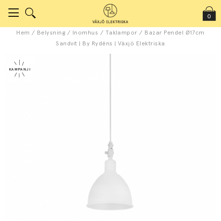
0
Hem
/
Belysning
/
Inomhus
/
Taklampor
/
Bazar Pendel Ø17cm
Sandvit | By Rydéns | Växjö Elektriska