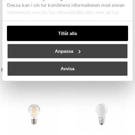
Dessa kan i sin tur kombinera informationen med annan
information som du har tillhandahållit eller som de har
samlat in när du har använt deras tjänster.
Tillåt alla
Anpassa
UNISON
STUDIO EERO AARNIO
Avvisa
Reflektor MR11 28W (=35W) GU10
Double Bubble Bordslampa Small
149 kr
3395 kr
3056 kr