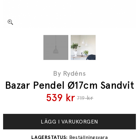
By Rydéns
Bazar Pendel Ø17cm Sandvit
539
kr
kr
719
LÄGG I VARUKORGEN