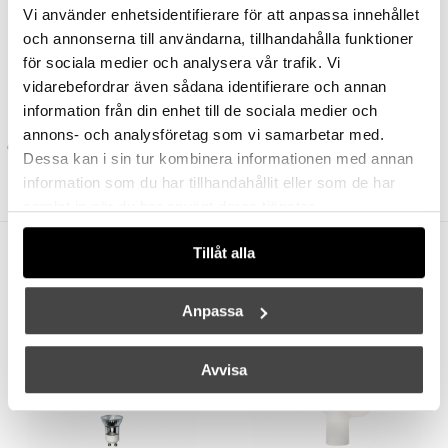
Vi använder enhetsidentifierare för att anpassa innehållet
och annonserna till användarna, tillhandahålla funktioner
för sociala medier och analysera vår trafik. Vi
vidarebefordrar även sådana identifierare och annan
information från din enhet till de sociala medier och
FERM LIVING
FERM LIVING
annons- och analysföretag som vi samarbetar med.
Circle Candle Holder Large
Lod Pendel Blackened Iron
Dessa kan i sin tur kombinera informationen med annan
1325 kr
1060 kr
6875 kr
information som du har tillhandahållit eller som de har
samlat in när du har använt deras tjänster.
Tillåt alla
Andra köpte även
Anpassa
Avvisa