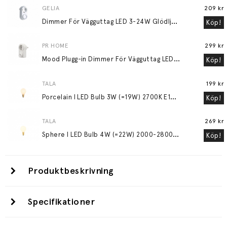
GELIA
209 kr
D
immer För Vägguttag LED 3-24W Glödljus 30-200W
Köp!
PR HOME
299 kr
M
ood Plugg-in Dimmer För Vägguttag LED 3-24W Glödljus 30-200W Vit
Köp!
TALA
199 kr
P
orcelain I LED Bulb 3W (=19W) 2700K E14 Matte Porcelain
Köp!
TALA
269 kr
S
phere I LED Bulb 4W (=22W) 2000-2800K E14 Matte Porcelain
Köp!
Produktbeskrivning
Specifikationer