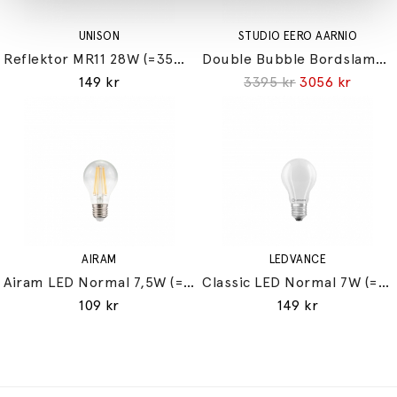
UNISON
STUDIO EERO AARNIO
Reflektor MR11 28W (=35W) GU10
Double Bubble Bordslampa Small
149 kr
3395 kr
3056 kr
AIRAM
LEDVANCE
Airam LED Normal 7,5W (=60W) E27
Classic LED Normal 7W (=60W) E27
109 kr
149 kr