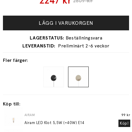
2247
kr
kr
2809
LÄGG I VARUKORGEN
Preliminärt 2-6 veckor
Fler färger:
Köp till:
AIRAM
99 kr
Airam LED Klot 5,5W (=40W) E14
Köp!