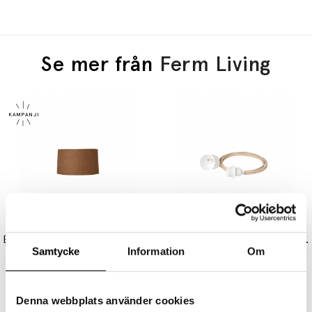
Se mer från
Ferm Living
FERM LIVING
FERM LIVING
Eclipse Lampskärm Short Curry
Fabric Cord Set Pendel Sand 2m
Samtycke
Information
Om
1559 kr
1247 kr
309 kr
Denna webbplats använder cookies