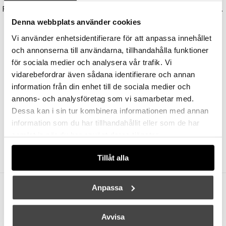
PH Artichoke Ø600 Pendel Black V4
NJP Vägglampa Short Arm Black
147000 kr
117600 kr
4245 kr
3396 kr
Denna webbplats använder cookies
Vi använder enhetsidentifierare för att anpassa innehållet
och annonserna till användarna, tillhandahålla funktioner
för sociala medier och analysera vår trafik. Vi
vidarebefordrar även sådana identifierare och annan
information från din enhet till de sociala medier och
annons- och analysföretag som vi samarbetar med.
Dessa kan i sin tur kombinera informationen med annan
information som du har tillhandahållit eller som de har
LOUIS POULSEN
LOUIS POULSEN
samlat in när du har använt deras tjänster.
AJ Vägglampa Dusty Blue
AJ Garden Pollare Short Black Med Jordspett
9395 kr
7516 kr
7045 kr
5636 kr
Tillåt alla
Anpassa
Andra köpte även
Avvisa