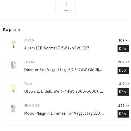
Köp till:
AIRAM
109 kr
Airam LED Normal 7,5W (=60W) E27
Köp!
GELIA
209 kr
D
immer För Vägguttag LED 3-24W Glödljus 30-200W
Köp!
TALA
219 kr
G
lobe LED Bulb 6W (=44W) 2000-3000K E27 Matte Porcelain
Köp!
PR HOME
299 kr
M
ood Plugg-in Dimmer För Vägguttag LED 3-24W Glödljus 30-200W Vit
Köp!