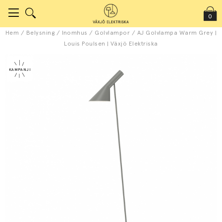
0
Hem
/
Belysning
/
Inomhus
/
Golvlampor
/
AJ Golvlampa Warm Grey |
Louis Poulsen | Växjö Elektriska