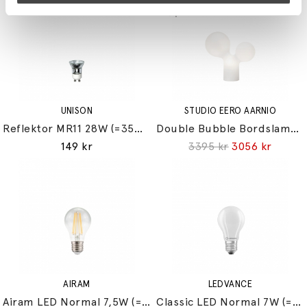
UNISON
STUDIO EERO AARNIO
Reflektor MR11 28W (=35W) GU10
Double Bubble Bordslampa Small
149 kr
3395 kr
3056 kr
AIRAM
LEDVANCE
Airam LED Normal 7,5W (=60W) E27
Classic LED Normal 7W (=60W) E27