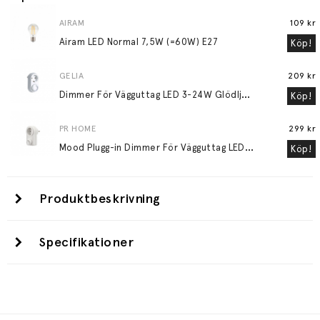
AIRAM
109 kr
Airam LED Normal 7,5W (=60W) E27
Köp!
GELIA
209 kr
D
immer För Vägguttag LED 3-24W Glödljus 30-200W
Köp!
PR HOME
299 kr
M
ood Plugg-in Dimmer För Vägguttag LED 3-24W Glödljus 30-200W Vit
Köp!
Produktbeskrivning
Specifikationer