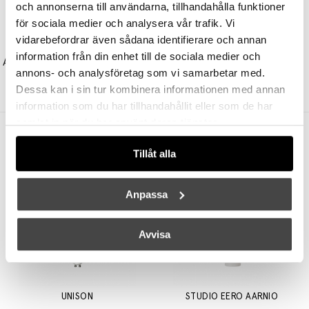
och annonserna till användarna, tillhandahålla funktioner
för sociala medier och analysera vår trafik. Vi
vidarebefordrar även sådana identifierare och annan
ARTEK
ARTEK
information från din enhet till de sociala medier och
A808 Golvlampa White/Polished Brass
Kori Pendel Disc Shade Deep Matt White
annons- och analysföretag som vi samarbetar med.
50385 kr
42323 kr
4545 kr
3818 kr
Dessa kan i sin tur kombinera informationen med annan
information som du har tillhandahållit eller som de har
samlat in när du har använt deras tjänster.
Andra köpte även
Tillåt alla
Anpassa
Avvisa
UNISON
STUDIO EERO AARNIO