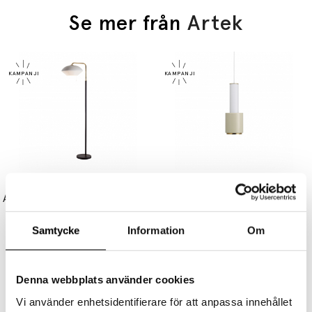
Se mer från
Artek
ARTEK
ARTEK
A811 Golvlampa Polished Brass
A110 "Hand Grenade" Pendel Duo-Tone White/Linen Limited Edition
27470 kr
23075 kr
5945 kr
4994 kr
Samtycke
Information
Om
Denna webbplats använder cookies
Vi använder enhetsidentifierare för att anpassa innehållet