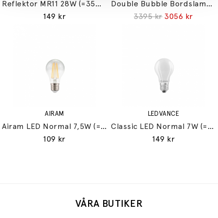
Reflektor MR11 28W (=35W) GU10
Double Bubble Bordslampa Small
149 kr
3395 kr
3056 kr
AIRAM
LEDVANCE
Airam LED Normal 7,5W (=60W) E27
Classic LED Normal 7W (=60W) E27
109 kr
149 kr
VÅRA BUTIKER