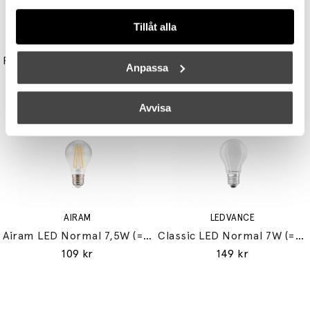
Tillåt alla
UNISON
STUDIO EERO AARNIO
Reflektor MR11 28W (=35W) GU10
Double Bubble Bordslampa Small
Anpassa
149 kr
3395 kr
3056 kr
Avvisa
AIRAM
LEDVANCE
Airam LED Normal 7,5W (=60W) E27
Classic LED Normal 7W (=60W) E27
109 kr
149 kr