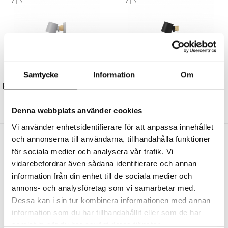
NORMANN COPENHAGEN
NORMANN COPENHAGEN
Samtycke
Information
Om
Rise Vägglampa Hardwired Grey
Rise Vägglampa Black
1715 kr
1372 kr
1425 kr
570 kr
Denna webbplats använder cookies
Vi använder enhetsidentifierare för att anpassa innehållet
och annonserna till användarna, tillhandahålla funktioner
Andra köpte även
för sociala medier och analysera vår trafik. Vi
vidarebefordrar även sådana identifierare och annan
information från din enhet till de sociala medier och
annons- och analysföretag som vi samarbetar med.
Dessa kan i sin tur kombinera informationen med annan
information som du har tillhandahållit eller som de har
samlat in när du har använt deras tjänster.