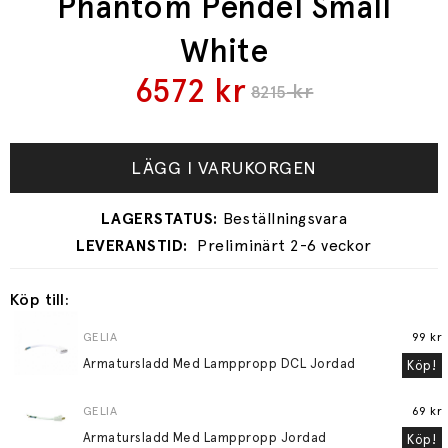
Phantom Pendel Small
White
6572
kr
kr
8215
LÄGG I VARUKORGEN
Preliminärt 2-6 veckor
Köp till:
GELIA
99 kr
Armatursladd Med Lamppropp DCL Jordad
Köp!
GELIA
69 kr
Armatursladd Med Lamppropp Jordad
Köp!