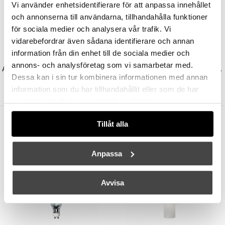
Vi använder enhetsidentifierare för att anpassa innehållet
och annonserna till användarna, tillhandahålla funktioner
för sociala medier och analysera vår trafik. Vi
vidarebefordrar även sådana identifierare och annan
information från din enhet till de sociala medier och
NORMANN COPENHAGEN
NORMANN COPENHAGEN
annons- och analysföretag som vi samarbetar med.
Amp Pendel Small Matt/White
Phantom Bordslampa White
Dessa kan i sin tur kombinera informationen med annan
1570 kr
1256 kr
5000 kr
4000 kr
information som du har tillhandahållit eller som de har
samlat in när du har använt deras tjänster.
Andra köpte även
Tillåt alla
Anpassa
Avvisa