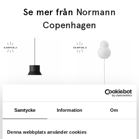
Se mer från
Normann
Copenhagen
NORMANN COPENHAGEN
NORMANN COPENHAGEN
Hat Pendel Large Black
Puff Bubble Golvlampa White
Samtycke
Information
Om
1570 kr
1256 kr
2000 kr
1600 kr
Denna webbplats använder cookies