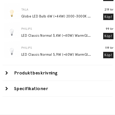
TALA
219 kr
G
lobe LED Bulb 6W (=44W) 2000-3000K E27 Matte Porcelain
Köp!
PHILIPS
99 kr
L
ED Classic Normal 3,4W (=40W) WarmGlow Frostad E27
Köp!
PHILIPS
119 kr
L
ED Classic Normal 5,9W (=60W) WarmGlow Frostad E27
Köp!
Produktbeskrivning
Specifikationer