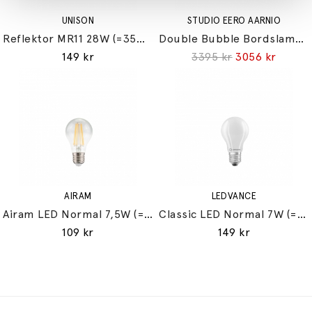
UNISON
STUDIO EERO AARNIO
Reflektor MR11 28W (=35W) GU10
Double Bubble Bordslampa Small
149 kr
3395 kr
3056 kr
AIRAM
LEDVANCE
Airam LED Normal 7,5W (=60W) E27
Classic LED Normal 7W (=60W) E27
109 kr
149 kr