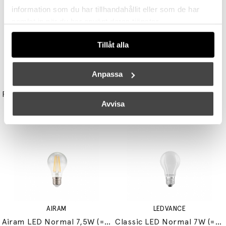
information som du har tillhandahållit eller som de har
samlat in när du har använt deras tjänster.
Tillåt alla
Anpassa
UNISON
STUDIO EERO AARNIO
Reflektor MR11 28W (=35W) GU10
Double Bubble Bordslampa Small
Avvisa
149 kr
3395 kr
3056 kr
AIRAM
LEDVANCE
Airam LED Normal 7,5W (=60W) E27
Classic LED Normal 7W (=60W) E27