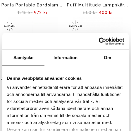
Porta Portable Bordslampa Dark Green
Puff Multitude Lampskärm White
1215 kr
972 kr
500 kr
400 kr
Samtycke
Information
Om
NORMANN COPENHAGEN
NORMANN COPENHAGEN
Denna webbplats använder cookies
Amp Pendel Large White/White
Rise Vägglampa Hardwired White
1570 kr
1256 kr
1715 kr
1372 kr
Vi använder enhetsidentifierare för att anpassa innehållet
och annonserna till användarna, tillhandahålla funktioner
för sociala medier och analysera vår trafik. Vi
vidarebefordrar även sådana identifierare och annan
Andra köpte även
information från din enhet till de sociala medier och
annons- och analysföretag som vi samarbetar med.
Dessa kan i sin tur kombinera informationen med annan