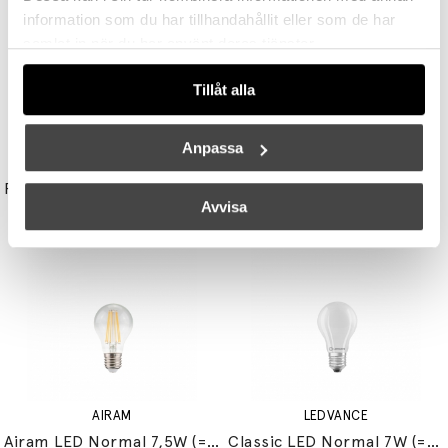
information som du har tillhandahållit eller som de har
samlat in när du har använt deras tjänster.
Tillåt alla
Anpassa
UNISON
STUDIO EERO AARNIO
Reflektor MR11 28W (=35W) GU10
Double Bubble Bordslampa Small
Avvisa
149 kr
3395 kr
3056 kr
AIRAM
LEDVANCE
Airam LED Normal 7,5W (=60W) E27
Classic LED Normal 7W (=60W) E27