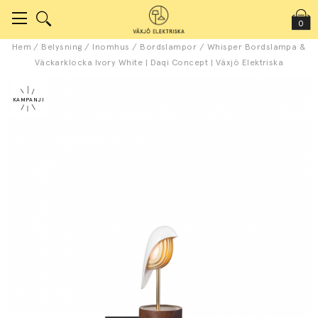
0
Hem
/
Belysning
/
Inomhus
/
Bordslampor
/
Whisper Bordslampa &
Väckarklocka Ivory White | Daqi Concept | Växjö Elektriska