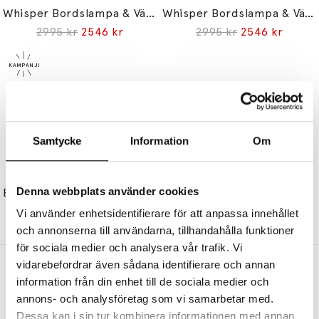
Whisper Bordslampa & Väckarklocka Onyx Black
Whisper Bordslampa & Väckarklocka White Gold
2995 kr
2546 kr
2995 kr
2546 kr
Samtycke
Information
Om
DAQI CONCEPT
DAQI CONCEPT
Denna webbplats använder cookies
Bird Bordslampa Olive Green
Bird Bordslampa Emerald Green Limited Edition
2195 kr
1866 kr
2495 kr
Vi använder enhetsidentifierare för att anpassa innehållet
och annonserna till användarna, tillhandahålla funktioner
för sociala medier och analysera vår trafik. Vi
vidarebefordrar även sådana identifierare och annan
Andra köpte även
information från din enhet till de sociala medier och
annons- och analysföretag som vi samarbetar med.
Dessa kan i sin tur kombinera informationen med annan