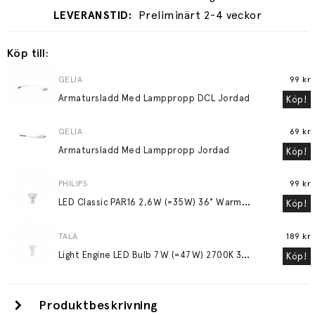
Preliminärt 2-4 veckor
Köp till:
GELIA
99 kr
Armatursladd Med Lamppropp DCL Jordad
Köp!
GELIA
69 kr
Armatursladd Med Lamppropp Jordad
Köp!
PHILIPS
99 kr
L
ED Classic PAR16 2,6W (=35W) 36° WarmGlow GU10
Köp!
TALA
189 kr
L
ight Engine LED Bulb 7W (=47W) 2700K 36° GU10
Köp!
Produktbeskrivning