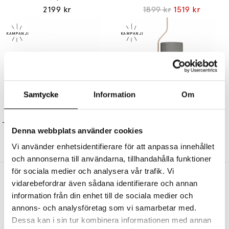
2199 kr
1899 kr
1519 kr
Samtycke
Information
Om
BELID
BELID
Taurus LED Vägglampa Galvaniserad
Pensile Pendel Sand Struktur
Denna webbplats använder cookies
3399 kr
2719 kr
2599 kr
2079 kr
Vi använder enhetsidentifierare för att anpassa innehållet
och annonserna till användarna, tillhandahålla funktioner
för sociala medier och analysera vår trafik. Vi
Andra köpte även
vidarebefordrar även sådana identifierare och annan
information från din enhet till de sociala medier och
annons- och analysföretag som vi samarbetar med.
Dessa kan i sin tur kombinera informationen med annan