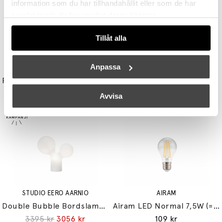
information som du har tillhandahållit eller som de har
samlat in när du har använt deras tjänster.
Tillåt alla
Anpassa
UNISON
TALA
Reflektor MR11 28W (=35W) GU10
Light Engine LED Bulb 3,6W (=33W) 2700K G9 Lightly Frosted
149 kr
179 kr
Avvisa
STUDIO EERO AARNIO
AIRAM
Double Bubble Bordslampa Small
Airam LED Normal 7,5W (=60W) E27
3395 kr
3056 kr
109 kr