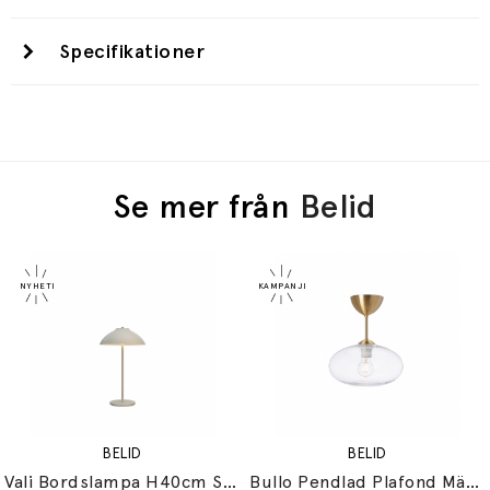
Specifikationer
Se mer från
Belid
BELID
BELID
Vali Bordslampa H40cm Sand
Bullo Pendlad Plafond Mässing/Klarglas IP21