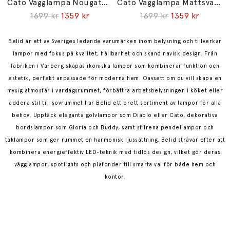
Cato Vägglampa Nougat/Mässing
Cato Vägglampa Mattsvart/Mässing
1699 kr
1359 kr
1699 kr
1359 kr
Belid är ett av Sveriges ledande varumärken inom belysning och tillverkar
lampor med fokus på kvalitet, hållbarhet och skandinavisk design. Från
fabriken i Varberg skapas ikoniska lampor som kombinerar funktion och
estetik, perfekt anpassade för moderna hem.
Oavsett om du vill skapa en
mysig atmosfär i vardagsrummet, förbättra arbetsbelysningen i köket eller
addera stil till sovrummet har Belid ett brett sortiment av lampor för alla
behov. Upptäck eleganta golvlampor som Diablo eller Cato, dekorativa
bordslampor som Gloria och Buddy, samt stilrena pendellampor och
taklampor som ger rummet en harmonisk ljussättning.
Belid strävar efter att
kombinera energieffektiv LED-teknik med tidlös design, vilket gör deras
vägglampor, spotlights och plafonder till smarta val för både hem och
kontor.