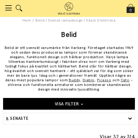
0
Hem
/
Belid | Svensk lampdesign | Växjö Elektriska
Belid
Belid är ett svenskt varumärke från Varberg. Företaget startades 1969
och sedan dess produceras lampor som förenar skandinavisk
elegans, funktionell design och hållbar produktion. Varje lampa
tillverkas hantverksmässigt i fabriken strax norr om Varberg med
tydligt fokus på kvalitet och hållbarhet. Belid står för hållbar design,
hög kvalitet och svenskt hantverk – ett självklart val för dig som söker
mer än bara ljus. Idag och i generationer framåt. Upptäck några av
deras mest populära lampor som
Buddy
,
Diablo
,
Picasso
och
Cato
–
stilrena och funktionella armaturer som kombinerar skandinavisk
design med innovativ ljussättning.
VISA FILTER
SENASTE
Visar 32
av 314