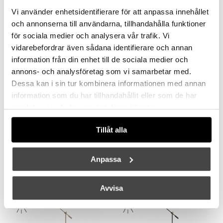
Vi använder enhetsidentifierare för att anpassa innehållet
och annonserna till användarna, tillhandahålla funktioner
BELID
BELID
för sociala medier och analysera vår trafik. Vi
Picasso Bordslampa H35cm Isblå
Picasso Bordslampa H35cm Soft Salvia
vidarebefordrar även sådana identifierare och annan
3499 kr
2799 kr
3499 kr
2799 kr
information från din enhet till de sociala medier och
annons- och analysföretag som vi samarbetar med.
Dessa kan i sin tur kombinera informationen med annan
information som du har tillhandahållit eller som de har
samlat in när du har använt deras tjänster.
Tillåt alla
BELID
BELID
Anpassa
Cato Golvlampa Skogsgrön Växjö Elektriska 80 år
Cato Golvlampa Rubinröd/Mattsvart Med Dimmer
3649 kr
2919 kr
3799 kr
3039 kr
Avvisa