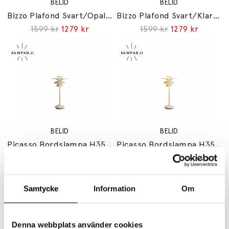
BELID
BELID
Bizzo Plafond Svart/Opalglas IP21
Bizzo Plafond Svart/Klarglas IP21
1599 kr
1279 kr
1599 kr
1279 kr
BELID
BELID
Picasso Bordslampa H35cm Nougat
Picasso Bordslampa H35cm Ljus Honung
3499 kr
2799 kr
3499 kr
2799 kr
Samtycke
Information
Om
Denna webbplats använder cookies