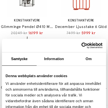
KONSTHANTVERK
KONSTHANTVERK
Glimminge Pendel Ø410 Mattsvart
December Ljusstake 6 Glöd
20249 kr
16199 kr
7499 kr
5999 kr
Samtycke
Information
Om
Denna webbplats använder cookies
KONSTHANTVERK
KONSTHANTVERK
Vi använder enhetsidentifierare för att anpassa innehållet
Glimminge Pendel Ø225 Mattsvart
Uno Golvlampa Blankpolerad Mässing
och annonserna till användarna, tillhandahålla funktioner
12749 kr
10199 kr
7189 kr
5751 kr
för sociala medier och analysera vår trafik. Vi
vidarebefordrar även sådana identifierare och annan
information från din enhet till de sociala medier och