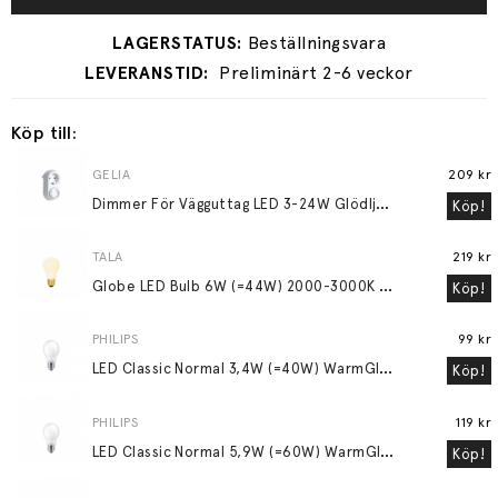
Preliminärt 2-6 veckor
Köp till:
GELIA
209 kr
D
immer För Vägguttag LED 3-24W Glödljus 30-200W
Köp!
TALA
219 kr
G
lobe LED Bulb 6W (=44W) 2000-3000K E27 Matte Porcelain
Köp!
PHILIPS
99 kr
L
ED Classic Normal 3,4W (=40W) WarmGlow Frostad E27
Köp!
PHILIPS
119 kr
L
ED Classic Normal 5,9W (=60W) WarmGlow Frostad E27
Köp!