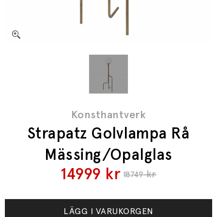
Konsthantverk
Strapatz Golvlampa Rå
Mässing/Opalglas
14999
kr
kr
18749
LÄGG I VARUKORGEN