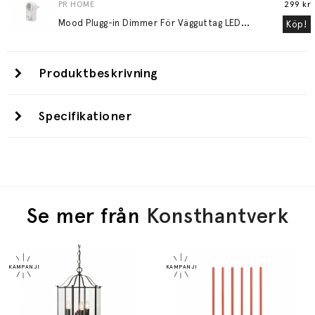
PR HOME
299 kr
M
ood Plugg-in Dimmer För Vägguttag LED 3-24W Glödljus 30-200W Vit
Köp!
Produktbeskrivning
Specifikationer
Se mer från
Konsthantverk