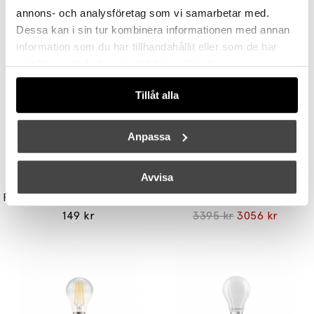
annons- och analysföretag som vi samarbetar med.
Andra köpte även
Dessa kan i sin tur kombinera informationen med annan
information som du har tillhandahållit eller som de har
samlat in när du har använt deras tjänster.
Tillåt alla
Anpassa
Avvisa
UNISON
STUDIO EERO AARNIO
Reflektor MR11 28W (=35W) GU10
Double Bubble Bordslampa Small
149 kr
3395 kr
3056 kr