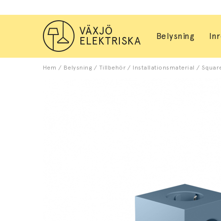
Belysning
In
Hem
/
Belysning
/
Tillbehör
/
Installationsmaterial
/
Square