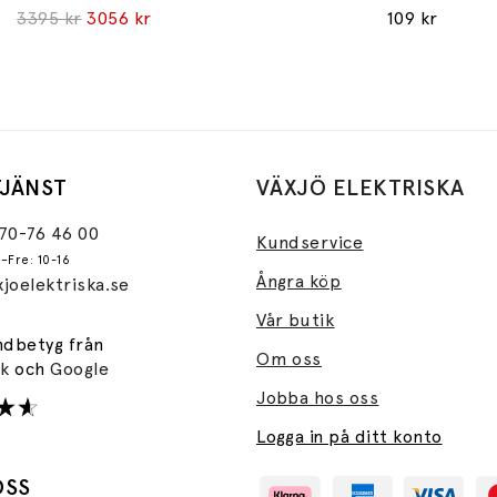
3395 kr
3056 kr
109 kr
JÄNST
VÄXJÖ ELEKTRISKA
470-76 46 00
Kundservice
–Fre: 10-16
Ångra köp
joelektriska.se
Vår butik
ndbetyg från
Om oss
ok
och
Google
Jobba hos oss
Logga in på ditt konto
OSS