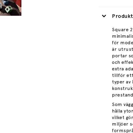
Produkt
Square 2
minimalis
för mode
är utrus
portar so
och effe
extra ad
tillför e
typer av
konstruk
prestand
Som vägg
hålla yto
vilket gö
miljöer 
formsprå