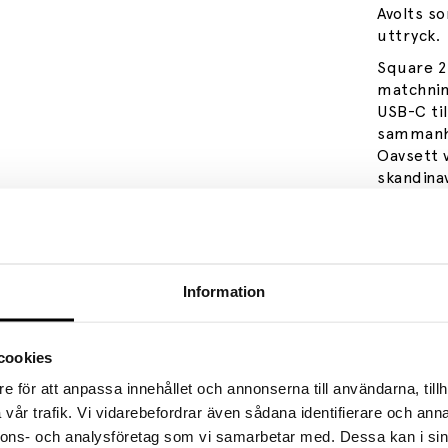
Avolts so
uttryck.
Square 2
matchning
USB-C til
sammanhä
Oavsett 
skandinav
kvalitet.
Formgivar
Information
Specifik
cookies
e för att anpassa innehållet och annonserna till användarna, tillh
vår trafik. Vi vidarebefordrar även sådana identifierare och anna
nnons- och analysföretag som vi samarbetar med. Dessa kan i sin