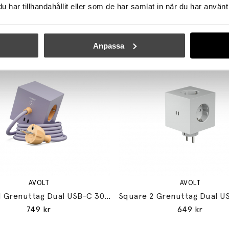
har tillhandahållit eller som de har samlat in när du har använt 
Se mer från
Avolt
Anpassa
AVOLT
AVOLT
Square 1 Grenuttag Dual USB-C 30W & Magnet 1,8m Bauhaus-Archiv Edition Lavender Glow
749 kr
649 kr