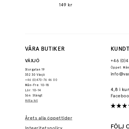
149 kr
VÅRA BUTIKER
KUNDT
VÄXJÖ
+46 (0)
Öppet: Mån
Storgatan 19
info@vax
352 30 Växjö
+46 (0)470-76 46 00
Mån–Fre: 10-18
4,8 i ku
Lör: 10-14
Facebo
Sön: Stängt
Hitta hit
Årets alla öppettider
FÖLJ 
Integritetspolicy