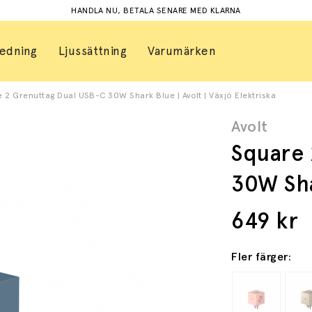
HANDLA NU, BETALA SENARE MED KLARNA
redning
Ljussättning
Varumärken
 2 Grenuttag Dual USB-C 30W Shark Blue | Avolt | Växjö Elektriska
Avolt
Square 
30W Sh
649
kr
Fler färger: