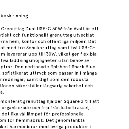
beskrivning
 Grenuttag Dual USB-C 30W från Avolt är ett
tiskt och funktionellt grenuttag utvecklat
rna hem, kontor och offentliga miljöer. Det
tat med tre Schuko-uttag samt två USB-C-
m levererar upp till 30W, vilket ger flexibla
ktiva laddningsmöjligheter utan behov av
aptrar. Den nedtonade finishen i Shark Blue
tt sofistikerat uttryck som passar in i många
 inredningar, samtidigt som den robusta
tionen säkerställer långvarig säkerhet och
a.
monterat grenuttag hjälper Square 2 till att
r organiserade och fria från kabeltrassel,
r det lika väl lämpat för professionella
som för hemmabruk. Det genomtänkta
ket harmonierar med övriga produkter i