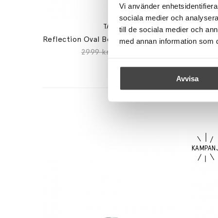
Vi använder enhetsidentifierar
sociala medier och analysera 
TALA
till de sociala medier och a
Reflection Oval Bordslampa + Oval LED Bulb
med annan information som du 
2999 kr
2549 kr
Avvisa