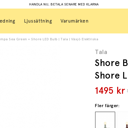
HANDLA NU, BETALA SENARE MED KLARNA
redning
Ljussättning
Varumärken
mpa Sea Green + Shore LED Bulb | Tala | Växjö Elektriska
Tala
Shore B
Shore L
1495
kr
Fler färger: