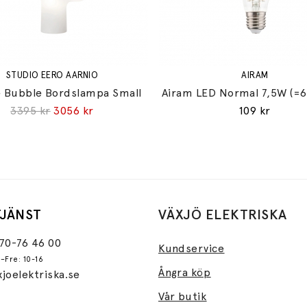
STUDIO EERO AARNIO
AIRAM
 Bubble Bordslampa Small
Airam LED Normal 7,5W (=
3395 kr
3056 kr
109 kr
JÄNST
VÄXJÖ ELEKTRISKA
470-76 46 00
Kundservice
–Fre: 10-16
Ångra köp
joelektriska.se
Vår butik