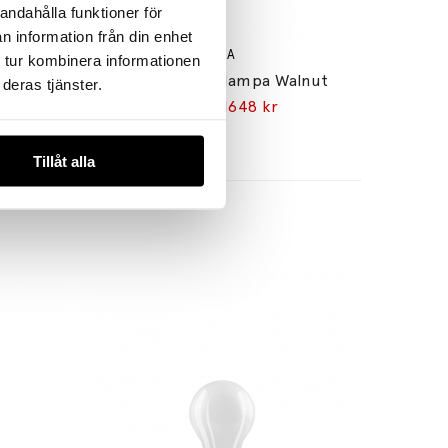
andahålla funktioner för
n information från din enhet
TALA
 tur kombinera informationen
Bower Pendel Medium Oyster White + Sphere IV LED Blub
Knuckle Bordslampa Walnut
deras tjänster.
1939 kr
1648 kr
Tillåt alla