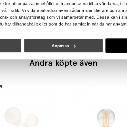
e för att anpassa innehållet och annonserna till användarna, tillh
vår trafik. Vi vidarebefordrar även sådana identifierare och anna
TALA
TALA
nnons- och analysföretag som vi samarbetar med. Dessa kan i sin
Kilter Vägglampa Short 2200K White IP44
har tillhandahållit eller som de har samlat in när du har använt 
3249 kr
2762 kr
5379 kr
4572 kr
Anpassa
Andra köpte även