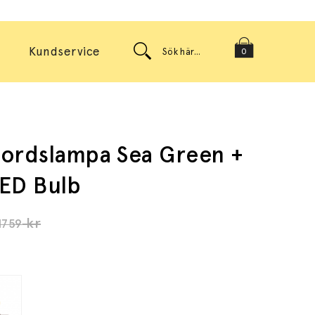
Kundservice
0
ordslampa Sea Green +
ED Bulb
kr
1759