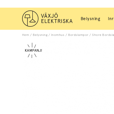
Belysning
In
Hem
/
Belysning
/
Inomhus
/
Bordslampor
/
Shore Bordsla