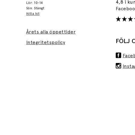
4,8 i ku
Lör: 10-14
Facebo
Sön: Stängt
Hitta hit
Årets alla öppettider
FÖLJ 
Integritetspolicy
Face
Inst