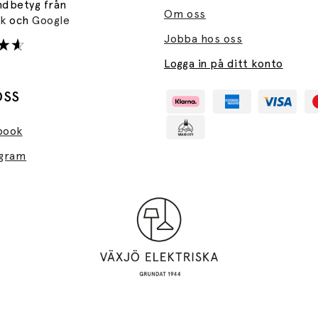
ndbetyg från
Om oss
ok
och
Google
Jobba hos oss
Logga in på ditt konto
OSS
book
agram