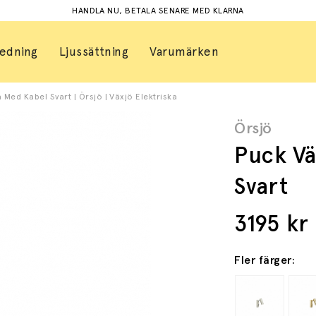
HANDLA NU, BETALA SENARE MED KLARNA
redning
Ljussättning
Varumärken
Med Kabel Svart | Örsjö | Växjö Elektriska
Örsjö
Puck V
Svart
3195
kr
Fler färger: