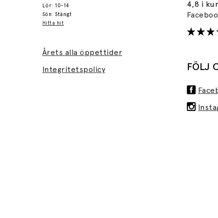
4,8 i ku
Lör: 10-14
Facebo
Sön: Stängt
Hitta hit
Årets alla öppettider
FÖLJ 
Integritetspolicy
Face
Inst