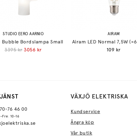
STUDIO EERO AARNIO
AIRAM
 Bubble Bordslampa Small
Airam LED Normal 7,5W (=
3395 kr
3056 kr
109 kr
JÄNST
VÄXJÖ ELEKTRISKA
470-76 46 00
Kundservice
–Fre: 10-16
Ångra köp
joelektriska.se
Vår butik