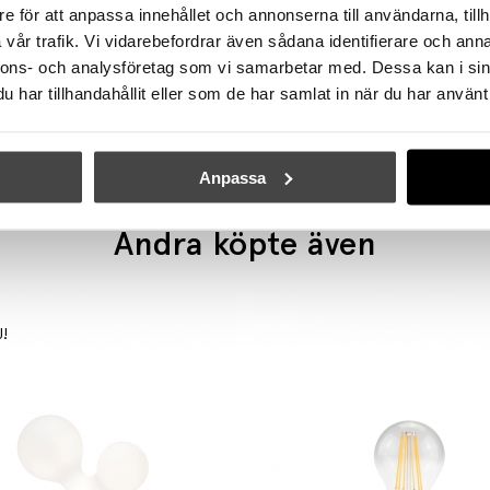
e för att anpassa innehållet och annonserna till användarna, tillh
vår trafik. Vi vidarebefordrar även sådana identifierare och anna
ÖRSJÖ
ÖRSJÖ
nnons- och analysföretag som vi samarbetar med. Dessa kan i sin
Star 1 Tak/Vägg Platta Fast Montage Svart
Vinge LED Bordslampa S
har tillhandahållit eller som de har samlat in när du har använt 
2275 kr
11995 kr
Anpassa
Andra köpte även