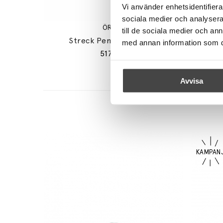
Vi använder enhetsidentifierar
sociala medier och analysera 
ÖRSJÖ
till de sociala medier och a
Streck Pendel Liten Vit
med annan information som du 
5175 kr
Avvisa