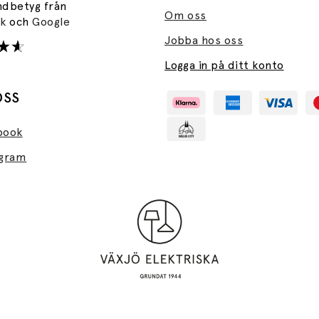
ndbetyg från
Om oss
ok
och
Google
Jobba hos oss
Logga in på ditt konto
OSS
book
agram