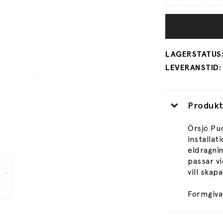
Produkt
Örsjö Pu
installat
eldragnin
passar vi
vill skap
Formgiva