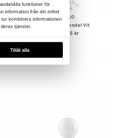
andahålla funktioner för
n information från din enhet
ÖRSJÖ
 tur kombinera informationen
vart
Kvist 16 Pendel Vit
deras tjänster.
126755 kr
Tillåt alla