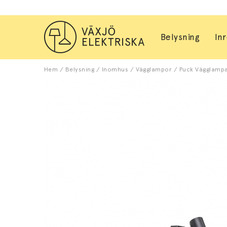
Belysning
In
Hem
/
Belysning
/
Inomhus
/
Vägglampor
/
Puck Vägglampa 