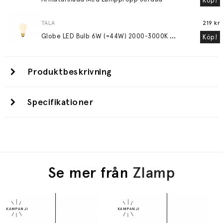
Köp!
TALA
219 kr
G
lobe LED Bulb 6W (=44W) 2000-3000K E27 Matte Porcelain
Köp!
Produktbeskrivning
Specifikationer
Se mer från
Zlamp