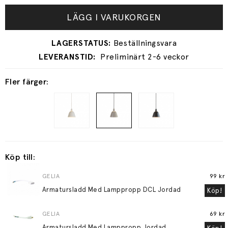
LÄGG I VARUKORGEN
Preliminärt 2-6 veckor
Fler färger:
Köp till:
GELIA
99 kr
Armatursladd Med Lamppropp DCL Jordad
Köp!
GELIA
69 kr
Armatursladd Med Lamppropp Jordad