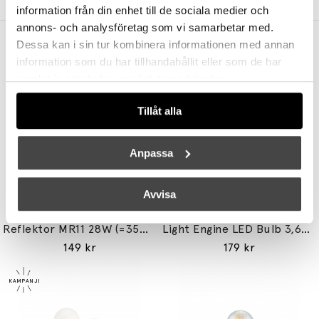
information från din enhet till de sociala medier och
annons- och analysföretag som vi samarbetar med.
Andra köpte även
Dessa kan i sin tur kombinera informationen med annan
information som du har tillhandahållit eller som de har
samlat in när du har använt deras tjänster.
Tillåt alla
Anpassa
Avvisa
UNISON
TALA
Reflektor MR11 28W (=35W) GU10
Light Engine LED Bulb 3,6W (=33W) 2700K G9 Lightly Frosted
149 kr
179 kr