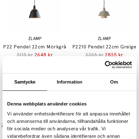
ZLAMP
ZLAMP
P22 Pendel 22cm Mörkgrå
P2210 Pendel 22cm Greige
3115 kr
2648 kr
3335 kr
2835 kr
Samtycke
Information
Om
Denna webbplats använder cookies
Vi använder enhetsidentifierare för att anpassa innehållet
ZLAMP
ZLAMP
och annonserna till användarna, tillhandahålla funktioner
Zladd Golvlampa Liten Mörkgrå/Vit
Zladd Bordslampa Mörkgrå/Vit
för sociala medier och analysera vår trafik. Vi
4205 kr
3574 kr
3155 kr
2682 kr
vidarebefordrar även sådana identifierare och annan