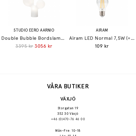
STUDIO EERO AARNIO
AIRAM
Double Bubble Bordslampa Small
Airam LED Normal 7,5W (=60W) E27
3395 kr
3056 kr
109 kr
VÅRA BUTIKER
VÄXJÖ
Storgatan 19
352 30 Växjö
+46 (0)470-76 46 00
Mån–Fre: 10-18